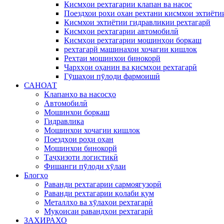
Қисмҳои рехтагарии клапан ва насос
Поездхои рохи охан рехтани кисмхои эхтиёти
Кисмхои эхтиётии гидравликии рехтагарй
Қисмҳои рехтагарии автомобилӣ
Қисмҳои рехтагарии мошинҳои боркаш
рехтагарй машинахои хочагии кишлок
Рехтаи мошинхои бинокорй
Чархҳои оҳанин ва қисмҳои рехтагарӣ
Гӯшаҳои пӯлоди фармоишӣ
САНОАТ
Клапанҳо ва насосҳо
Автомобилӣ
Мошинхои боркаш
Гидравлика
Мошинхои хочагии кишлок
Поездҳои роҳи оҳан
Мошинхои бинокорй
Таҷҳизоти логистикӣ
Фишанги пӯлоди хӯлаи
Блогҳо
Раванди рехтагарии сармоягузорӣ
Раванди рехтагарии қолаби қум
Металлҳо ва хӯлаҳои рехтагарӣ
Муқоисаи равандҳои рехтагарӣ
ЗАХИРАХО