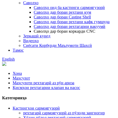
Саволҳо
Саволҳо оид ба кастинги сармоягузорӣ
Саволҳо дар бораи рехтани қум
Саволҳо дар бораи Casting Shell
Саволҳо дар бораи рехтани кафк гумшуда
Саволҳо дар бораи рехтагарии вакуумӣ
Саволҳо дар бораи коркарди CNC
Зеркашӣ кунед
Видеоҳо
Сиёсати Корбурди Маълумоти Шахсӣ
Тамос
English
Хона
Маҳсулот
Маҳсулоти рехтагарӣ аз рӯи ариза
Қисмҳои рехтагарии клапан ва насос
Категорияҳо
Кастингҳои сармоягузорӣ
рехтагарӣ сармоягузорӣ аз пӯлоди зангногир
Хӯлаи пӯлод рехтагарӣ сармоягузорӣ