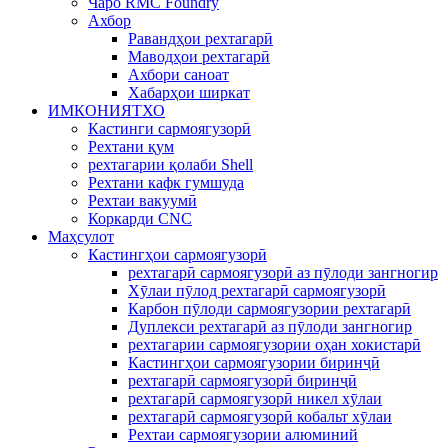
Чаро RMC Foundry
Ахбор
Равандҳои рехтагарӣ
Маводҳои рехтагарӣ
Ахбори саноат
Хабарҳои ширкат
ИМКОНИЯТХО
Кастинги сармоягузорӣ
Рехтани қум
рехтагарии қолаби Shell
Рехтани кафк гумшуда
Рехтаи вакуумӣ
Коркарди CNC
Маҳсулот
Кастингҳои сармоягузорӣ
рехтагарӣ сармоягузорӣ аз пӯлоди зангногир
Хӯлаи пӯлод рехтагарӣ сармоягузорӣ
Карбон пӯлоди сармоягузории рехтагарӣ
Дуплекси рехтагарӣ аз пӯлоди зангногир
рехтагарии сармоягузории оҳан хокистарӣ
Кастингҳои сармоягузории биринҷӣ
рехтагарӣ сармоягузорӣ биринҷӣ
рехтагарӣ сармоягузорӣ никел хӯлаи
рехтагарӣ сармоягузорӣ кобальт хӯлаи
Рехтаи сармоягузории алюминий