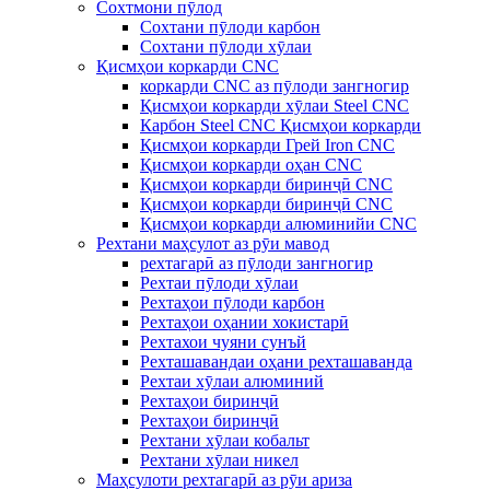
Сохтмони пӯлод
Сохтани пӯлоди карбон
Сохтани пӯлоди хӯлаи
Қисмҳои коркарди CNC
коркарди CNC аз пӯлоди зангногир
Қисмҳои коркарди хӯлаи Steel CNC
Карбон Steel CNC Қисмҳои коркарди
Қисмҳои коркарди Грей Iron CNC
Қисмҳои коркарди оҳан CNC
Қисмҳои коркарди биринҷӣ CNC
Қисмҳои коркарди биринҷӣ CNC
Қисмҳои коркарди алюминийи CNC
Рехтани маҳсулот аз рӯи мавод
рехтагарӣ аз пӯлоди зангногир
Рехтаи пӯлоди хӯлаи
Рехтаҳои пӯлоди карбон
Рехтаҳои оҳании хокистарӣ
Рехтахои чуяни сунъй
Рехташавандаи оҳани рехташаванда
Рехтаи хӯлаи алюминий
Рехтаҳои биринҷӣ
Рехтаҳои биринҷӣ
Рехтани хӯлаи кобальт
Рехтани хӯлаи никел
Маҳсулоти рехтагарӣ аз рӯи ариза