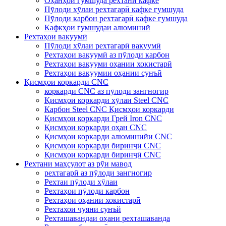
Оҳанҳои гумшуда рехтани кафке
Пӯлоди хӯлаи рехтагарӣ кафке гумшуда
Пӯлоди карбон рехтагарӣ кафке гумшуда
Кафкҳои гумшудаи алюминий
Рехтаҳои вакуумӣ
Пӯлоди хӯлаи рехтагарӣ вакуумӣ
Рехтаҳои вакуумӣ аз пӯлоди карбон
Рехтаҳои вакууми оҳании хокистарӣ
Рехтаҳои вакуумии оҳании сунъӣ
Қисмҳои коркарди CNC
коркарди CNC аз пӯлоди зангногир
Қисмҳои коркарди хӯлаи Steel CNC
Карбон Steel CNC Қисмҳои коркарди
Қисмҳои коркарди Грей Iron CNC
Қисмҳои коркарди оҳан CNC
Қисмҳои коркарди алюминийи CNC
Қисмҳои коркарди биринҷӣ CNC
Қисмҳои коркарди биринҷӣ CNC
Рехтани маҳсулот аз рӯи мавод
рехтагарӣ аз пӯлоди зангногир
Рехтаи пӯлоди хӯлаи
Рехтаҳои пӯлоди карбон
Рехтаҳои оҳании хокистарӣ
Рехтахои чуяни сунъй
Рехташавандаи оҳани рехташаванда