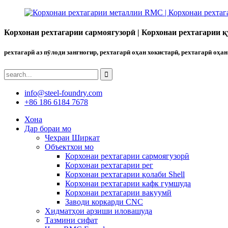
Корхонаи рехтагарии сармоягузорӣ | Корхонаи рехтагарии қ
рехтагарй аз пӯлоди зангногир, рехтагарӣ оҳан хокистарӣ, рехтагарӣ оҳан
info@steel-foundry.com
+86 186 6184 7678
Хона
Дар бораи мо
Чеҳраи Ширкат
Объектхои мо
Корхонаи рехтагарии сармоягузорӣ
Корхонаи рехтагарии рег
Корхонаи рехтагарии қолаби Shell
Корхонаи рехтагарии кафк гумшуда
Корхонаи рехтагарии вакуумй
Заводи коркарди CNC
Хидматҳои арзиши иловашуда
Тазмини сифат