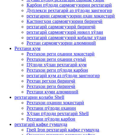
Карбон пӯлоди сармоягузории рехтагарӣ
Дуплекси рехтагарӣ аз пӯлоди зангногир
рехтагарии сармоягузории оҳан хокистарӣ
Кастингҳои сармоягузории биринҷӣ
рехтагарӣ сармоягузорӣ биринҷӣ
рехтагарӣ сармоягузорӣ никел хӯлаи
рехтагарӣ сармоягузорӣ кобальт хӯлаи
Рехтаи сармоягузории алюминий
Рехтани қум
Рехтаҳои реги оҳании хокистарӣ
Рехтаҳои реги оҳании сунъӣ
Пӯлоди хӯлаи рехтагарӣ қум
Рехтаҳои реги пӯлоди карбон
рехтагарӣ қум аз пӯлоди зангногир
Рехтаи регҳои биринҷӣ
Рехтаҳои реги биринҷӣ
Рехтани қуми алюминий
рехтагарии қолаби Shell
Рехтаҳои оҳании хокистарӣ
Рехтани пӯлоди оҳанин
Хӯлаи пӯлоди рехтагарӣ Shell
Рехтани пӯлоди карбон
рехтагарӣ кафке гумшуда
Грей Iron рехтагарӣ кафке гумшуда