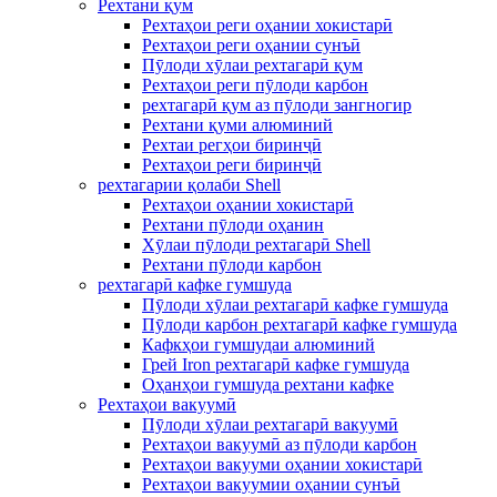
Рехтани қум
Рехтаҳои реги оҳании хокистарӣ
Рехтаҳои реги оҳании сунъӣ
Пӯлоди хӯлаи рехтагарӣ қум
Рехтаҳои реги пӯлоди карбон
рехтагарӣ қум аз пӯлоди зангногир
Рехтани қуми алюминий
Рехтаи регҳои биринҷӣ
Рехтаҳои реги биринҷӣ
рехтагарии қолаби Shell
Рехтаҳои оҳании хокистарӣ
Рехтани пӯлоди оҳанин
Хӯлаи пӯлоди рехтагарӣ Shell
Рехтани пӯлоди карбон
рехтагарӣ кафке гумшуда
Пӯлоди хӯлаи рехтагарӣ кафке гумшуда
Пӯлоди карбон рехтагарӣ кафке гумшуда
Кафкҳои гумшудаи алюминий
Грей Iron рехтагарӣ кафке гумшуда
Оҳанҳои гумшуда рехтани кафке
Рехтаҳои вакуумӣ
Пӯлоди хӯлаи рехтагарӣ вакуумӣ
Рехтаҳои вакуумӣ аз пӯлоди карбон
Рехтаҳои вакууми оҳании хокистарӣ
Рехтаҳои вакуумии оҳании сунъӣ