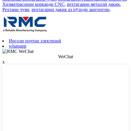
Хизматрасонии коркарди CNC
,
рехтагарии металлӣ дақиқ
,
Рехтани чуян
,
рехтагарии дақиқ аз пӯлоди зангногир
,
Ирсоли почтаи электронӣ
whatsapp
WeChat
x