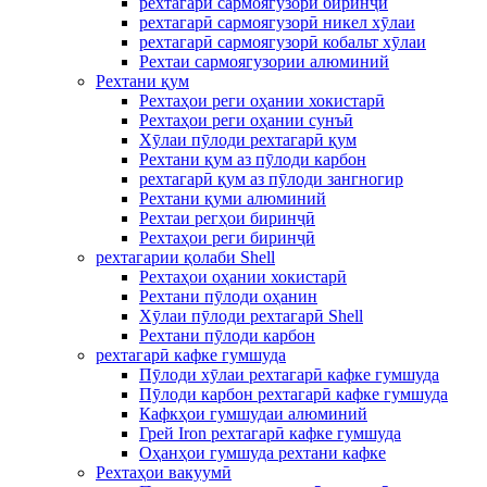
рехтагарӣ сармоягузорӣ биринҷӣ
рехтагарӣ сармоягузорӣ никел хӯлаи
рехтагарӣ сармоягузорӣ кобальт хӯлаи
Рехтаи сармоягузории алюминий
Рехтани қум
Рехтаҳои реги оҳании хокистарӣ
Рехтаҳои реги оҳании сунъӣ
Хӯлаи пӯлоди рехтагарӣ қум
Рехтани қум аз пӯлоди карбон
рехтагарӣ қум аз пӯлоди зангногир
Рехтани қуми алюминий
Рехтаи регҳои биринҷӣ
Рехтаҳои реги биринҷӣ
рехтагарии қолаби Shell
Рехтаҳои оҳании хокистарӣ
Рехтани пӯлоди оҳанин
Хӯлаи пӯлоди рехтагарӣ Shell
Рехтани пӯлоди карбон
рехтагарӣ кафке гумшуда
Пӯлоди хӯлаи рехтагарӣ кафке гумшуда
Пӯлоди карбон рехтагарӣ кафке гумшуда
Кафкҳои гумшудаи алюминий
Грей Iron рехтагарӣ кафке гумшуда
Оҳанҳои гумшуда рехтани кафке
Рехтаҳои вакуумӣ