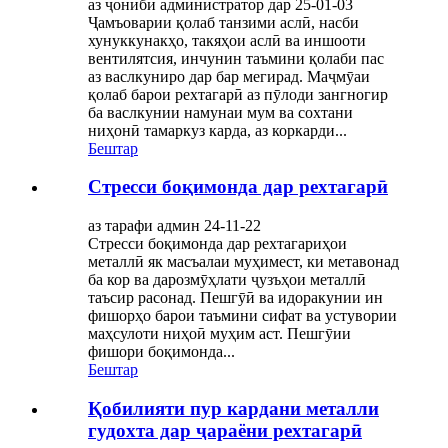
аз ҷониби администратор дар 25-01-03
Ҷамъоварии қолаб танзими аслӣ, насби
хунуккунакҳо, такяҳои аслӣ ва иншооти
вентилятсия, инчунин таъмини қолаби пас
аз васлкуниро дар бар мегирад. Маҷмӯаи
қолаб барои рехтагарӣ аз пӯлоди зангногир
ба васлкунии намунаи мум ва сохтани
ниҳонӣ тамаркуз карда, аз коркарди...
Бештар
Стресси боқимонда дар рехтагарӣ
аз тарафи админ 24-11-22
Стресси боқимонда дар рехтагариҳои
металлӣ як масъалаи муҳимест, ки метавонад
ба кор ва дарозмӯҳлати ҷузъҳои металлӣ
таъсир расонад. Пешгӯӣ ва идоракунии ин
фишорҳо барои таъмини сифат ва устувории
маҳсулоти ниҳоӣ муҳим аст. Пешгӯии
фишори боқимонда...
Бештар
Қобилияти пур кардани металли
гудохта дар ҷараёни рехтагарӣ