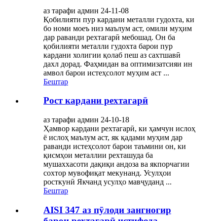
аз тарафи админ 24-11-08
Қобилияти пур кардани металли гудохта, ки
бо номи моеъ низ маълум аст, омили муҳим
дар раванди рехтагарӣ мебошад. Он ба
қобилияти металли гудохта барои пур
кардани холигии қолаб пеш аз сахтшавӣ
дахл дорад. Фаҳмидан ва оптимизатсияи ин
амвол барои истеҳсолот муҳим аст ...
Бештар
Рост кардани рехтагарӣ
аз тарафи админ 24-10-18
Ҳамвор кардани рехтагарӣ, ки ҳамчун ислоҳ
ё ислоҳ маълум аст, як қадами муҳим дар
раванди истеҳсолот барои таъмини он, ки
қисмҳои металлии рехташуда ба
мушаххасоти дақиқи андоза ва якпорчагии
сохтор мувофиқат мекунанд. Усулҳои
росткунӣ Якчанд усулҳо мавҷуданд ...
Бештар
AISI 347 аз пӯлоди зангногир
барои рехтагарӣ истифода