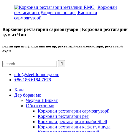
Корхонаи рехтагарии сармоягузорӣ | Корхонаи рехтагарии
қум аз Чин
рехтагарй аз пӯлоди зангногир, рехтагарӣ оҳан хокистарӣ, рехтагарӣ
оҳан
info@steel-foundry.com
+86 186 6184 7678
Хона
Дар бораи мо
Чеҳраи Ширкат
Объектхои мо
Корхонаи рехтагарии сармоягузорӣ
Корхонаи рехтагарии рег
Корхонаи рехтагарии қолаби Shell
Корхонаи рехтагарии кафк гумшуда