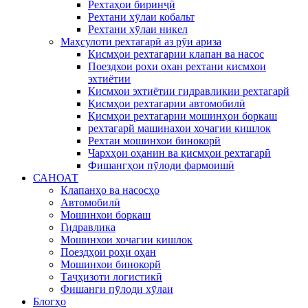
Рехтаҳои биринҷӣ
Рехтани хӯлаи кобальт
Рехтани хӯлаи никел
Маҳсулоти рехтагарӣ аз рӯи ариза
Қисмҳои рехтагарии клапан ва насос
Поездхои рохи охан рехтани кисмхои
эхтиётии
Кисмхои эхтиётии гидравликии рехтагарй
Қисмҳои рехтагарии автомобилӣ
Қисмҳои рехтагарии мошинҳои боркаш
рехтагарй машинахои хочагии кишлок
Рехтаи мошинхои бинокорй
Чархҳои оҳанин ва қисмҳои рехтагарӣ
Фишангҳои пӯлоди фармоишӣ
САНОАТ
Клапанҳо ва насосҳо
Автомобилӣ
Мошинхои боркаш
Гидравлика
Мошинхои хочагии кишлок
Поездҳои роҳи оҳан
Мошинхои бинокорй
Таҷҳизоти логистикӣ
Фишанги пӯлоди хӯлаи
Блогҳо