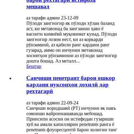
мешавад
аз тарафи админ 23-12-09
Пӯлоди зангногир як пӯлоди хӯлаи баланд
аст, ки метавонад ба зангзании ҳаво ё
васоити кимиёвӣ муқовимат кунад. Пӯлоди
зангногир лозим нест, ки аз коркарди
рӯизаминӣ, аз қабили ранг кардани ранг
гузарад, аммо он инчунин метавонад
хосиятҳои рӯизаминии аз пӯлоди зангногир
дошта бошад. Аз металл...
Бештар
Санҷиши пенетрант барои ошкор
кардани нуқсонҳои дохилӣ дар
рехтагарӣ
аз тарафи админ 22-09-24
Санҷиши воридшавӣ (PT) инчунин як навъ
озмоиши вайроннашаванда мебошад.
Принсипи асосии он истифодаи гузариши
хуб ва амали капиллярии penetrants ранга ё
penetrants флуоресцентӣ барои холигии танг