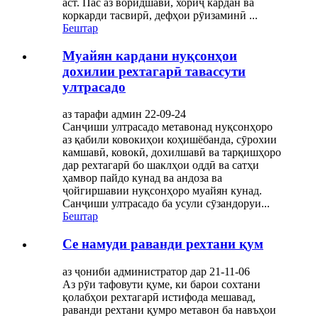
аст. Пас аз воридшавӣ, хориҷ кардан ва
коркарди тасвирӣ, дефҳои рӯизаминӣ ...
Бештар
Муайян кардани нуқсонҳои
дохилии рехтагарӣ тавассути
ултрасадо
аз тарафи админ 22-09-24
Санҷиши ултрасадо метавонад нуқсонҳоро
аз қабили ковокиҳои коҳишёбанда, сӯрохии
камшавӣ, ковокӣ, дохилшавӣ ва тарқишҳоро
дар рехтагарӣ бо шаклҳои оддӣ ва сатҳи
ҳамвор пайдо кунад ва андоза ва
ҷойгиршавии нуқсонҳоро муайян кунад.
Санҷиши ултрасадо ба усули сӯзандоруи...
Бештар
Се намуди раванди рехтани қум
аз ҷониби администратор дар 21-11-06
Аз рӯи тафовути қуме, ки барои сохтани
қолабҳои рехтагарӣ истифода мешавад,
раванди рехтани қумро метавон ба навъҳои