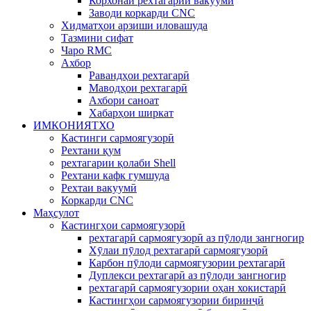
Корхонаи рехтагарии вакуумй
Заводи коркарди CNC
Хидматҳои арзиши иловашуда
Тазмини сифат
Чаро RMC
Ахбор
Равандҳои рехтагарӣ
Маводҳои рехтагарӣ
Ахбори саноат
Хабарҳои ширкат
ИМКОНИЯТХО
Кастинги сармоягузорӣ
Рехтани қум
рехтагарии қолаби Shell
Рехтани кафк гумшуда
Рехтаи вакуумӣ
Коркарди CNC
Маҳсулот
Кастингҳои сармоягузорӣ
рехтагарӣ сармоягузорӣ аз пӯлоди зангногир
Хӯлаи пӯлод рехтагарӣ сармоягузорӣ
Карбон пӯлоди сармоягузории рехтагарӣ
Дуплекси рехтагарӣ аз пӯлоди зангногир
рехтагарӣ сармоягузории оҳан хокистарӣ
Кастингҳои сармоягузории биринҷӣ