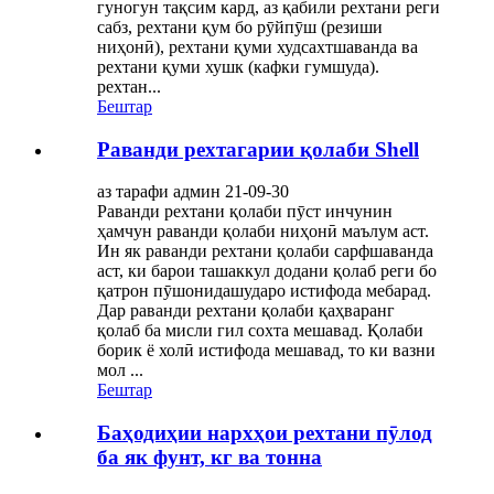
гуногун тақсим кард, аз қабили рехтани реги
сабз, рехтани қум бо рӯйпӯш (резиши
ниҳонӣ), рехтани қуми худсахтшаванда ва
рехтани қуми хушк (кафки гумшуда).
рехтан...
Бештар
Раванди рехтагарии қолаби Shell
аз тарафи админ 21-09-30
Раванди рехтани қолаби пӯст инчунин
ҳамчун раванди қолаби ниҳонӣ маълум аст.
Ин як раванди рехтани қолаби сарфшаванда
аст, ки барои ташаккул додани қолаб реги бо
қатрон пӯшонидашударо истифода мебарад.
Дар раванди рехтани қолаби қаҳваранг
қолаб ба мисли гил сохта мешавад. Қолаби
борик ё холӣ истифода мешавад, то ки вазни
мол ...
Бештар
Баҳодиҳии нархҳои рехтани пӯлод
ба як фунт, кг ва тонна