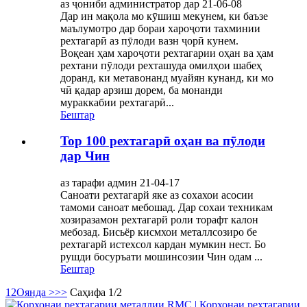
аз ҷониби администратор дар 21-06-08
Дар ин мақола мо кӯшиш мекунем, ки баъзе
маълумотро дар бораи хароҷоти тахминии
рехтагарӣ аз пӯлоди вазн ҷорӣ кунем.
Воқеан ҳам хароҷоти рехтагарии оҳан ва ҳам
рехтани пӯлоди рехташуда омилҳои шабеҳ
доранд, ки метавонанд муайян кунанд, ки мо
чӣ қадар арзиш дорем, ба монанди
мураккабии рехтагарӣ...
Бештар
Top 100 рехтагарӣ оҳан ва пӯлоди
дар Чин
аз тарафи админ 21-04-17
Саноати рехтагарй яке аз сохахои асосии
тамоми саноат мебошад. Дар сохаи техникам
хозиразамон рехтагарй роли торафт калон
мебозад. Бисьёр кисмхои металлсозиро бе
рехтагарй истехсол кардан мумкин нест. Бо
рушди босуръати мошинсозии Чин одам ...
Бештар
1
2
Оянда >
>>
Саҳифа 1/2