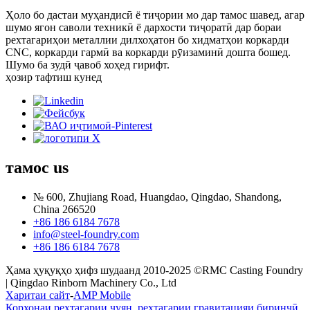
Ҳоло бо дастаи муҳандисӣ ё тиҷории мо дар тамос шавед, агар
шумо ягон саволи техникӣ ё дархости тиҷоратӣ дар бораи
рехтагариҳои металлии дилхоҳатон бо хидматҳои коркарди
CNC, коркарди гармӣ ва коркарди рӯизаминӣ дошта бошед.
Шумо ба зудӣ ҷавоб хоҳед гирифт.
ҳозир тафтиш кунед
тамос
us
№ 600, Zhujiang Road, Huangdao, Qingdao, Shandong,
China 266520
+86 186 6184 7678
info@steel-foundry.com
+86 186 6184 7678
Ҳама ҳуқуқҳо ҳифз шудаанд 2010-2025 ©RMC Casting Foundry
| Qingdao Rinborn Machinery Co., Ltd
Харитаи сайт
-
AMP Mobile
Корхонаи рехтагарии чуян
,
рехтагарии гравитацияи биринҷӣ
,