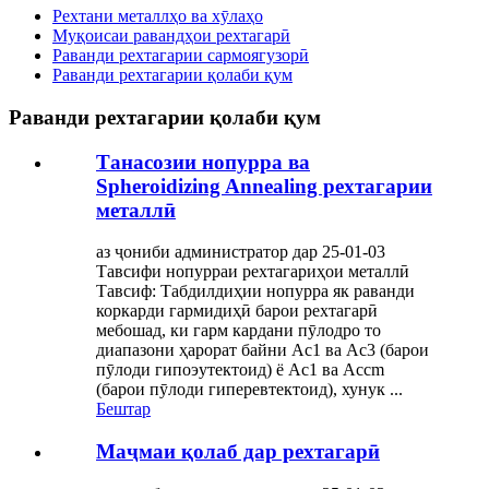
Рехтани металлҳо ва хӯлаҳо
Муқоисаи равандҳои рехтагарӣ
Раванди рехтагарии сармоягузорӣ
Раванди рехтагарии қолаби қум
Раванди рехтагарии қолаби қум
Танасозии нопурра ва
Spheroidizing Annealing рехтагарии
металлӣ
аз ҷониби администратор дар 25-01-03
Тавсифи нопурраи рехтагариҳои металлӣ
Тавсиф: Табдилдиҳии нопурра як раванди
коркарди гармидиҳӣ барои рехтагарӣ
мебошад, ки гарм кардани пӯлодро то
диапазони ҳарорат байни Ac1 ва Ac3 (барои
пӯлоди гипоэутектоид) ё Ac1 ва Accm
(барои пӯлоди гиперевтектоид), хунук ...
Бештар
Маҷмаи қолаб дар рехтагарӣ