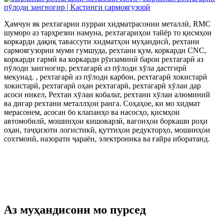
Ҳамчун як рехтагарии пурраи хидматрасонии металлӣ, RMC
шуморо аз тарҳрезии намуна, рехтагариҳои тайёр то қисмҳои
коркарди дақиқ тавассути хидматҳои муҳандисӣ, рехтани
сармоягузории муми гумшуда, рехтани қум, коркарди CNC,
коркарди гармӣ ва коркарди рӯизаминӣ барои рехтагарӣ аз
пӯлоди зангногир, рехтагарӣ аз пӯлоди хӯла дастгирӣ
мекунад. , рехтагарӣ аз пӯлоди карбон, рехтагарӣ хокистарӣ
хокистарӣ, рехтагарӣ оҳан рехтагарӣ, рехтагарӣ хӯлаи дар
асоси никел, Рехтаи хӯлаи кобальт, рехтани хӯлаи алюминий
ва дигар рехтани металлҳои ранга. Соҳаҳое, ки мо хидмат
мерасонем, асосан бо клапанҳо ва насосҳо, қисмҳои
автомобилӣ, мошинҳои кишоварзӣ, вагонҳои боркаши роҳи
оҳан, таҷҳизоти логистикӣ, қуттиҳои редукторҳо, мошинҳои
сохтмонӣ, назорати ҷараён, электроника ва ғайра иборатанд.
Аз муҳандисони мо пурсед