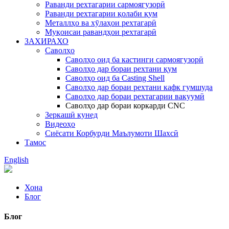
Раванди рехтагарии сармоягузорӣ
Раванди рехтагарии қолаби қум
Металлҳо ва хӯлаҳои рехтагарӣ
Муқоисаи равандҳои рехтагарӣ
ЗАХИРАХО
Саволҳо
Саволҳо оид ба кастинги сармоягузорӣ
Саволҳо дар бораи рехтани қум
Саволҳо оид ба Casting Shell
Саволҳо дар бораи рехтани кафк гумшуда
Саволҳо дар бораи рехтагарии вакуумӣ
Саволҳо дар бораи коркарди CNC
Зеркашӣ кунед
Видеоҳо
Сиёсати Корбурди Маълумоти Шахсӣ
Тамос
English
Хона
Блог
Блог