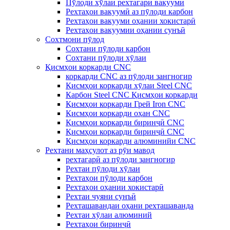
Пӯлоди хӯлаи рехтагарӣ вакуумӣ
Рехтаҳои вакуумӣ аз пӯлоди карбон
Рехтаҳои вакууми оҳании хокистарӣ
Рехтаҳои вакуумии оҳании сунъӣ
Сохтмони пӯлод
Сохтани пӯлоди карбон
Сохтани пӯлоди хӯлаи
Қисмҳои коркарди CNC
коркарди CNC аз пӯлоди зангногир
Қисмҳои коркарди хӯлаи Steel CNC
Карбон Steel CNC Қисмҳои коркарди
Қисмҳои коркарди Грей Iron CNC
Қисмҳои коркарди оҳан CNC
Қисмҳои коркарди биринҷӣ CNC
Қисмҳои коркарди биринҷӣ CNC
Қисмҳои коркарди алюминийи CNC
Рехтани маҳсулот аз рӯи мавод
рехтагарӣ аз пӯлоди зангногир
Рехтаи пӯлоди хӯлаи
Рехтаҳои пӯлоди карбон
Рехтаҳои оҳании хокистарӣ
Рехтаи чуяни сунъӣ
Рехташавандаи оҳани рехташаванда
Рехтаи хӯлаи алюминий
Рехтаҳои биринҷӣ