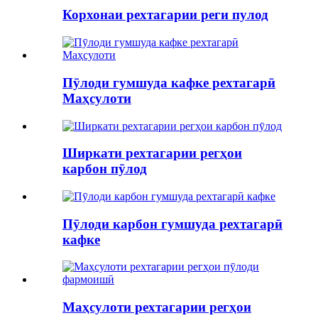
Корхонаи рехтагарии реги пулод
Пӯлоди гумшуда кафке рехтагарӣ
Маҳсулоти
Ширкати рехтагарии регҳои
карбон пӯлод
Пӯлоди карбон гумшуда рехтагарӣ
кафке
Маҳсулоти рехтагарии регҳои