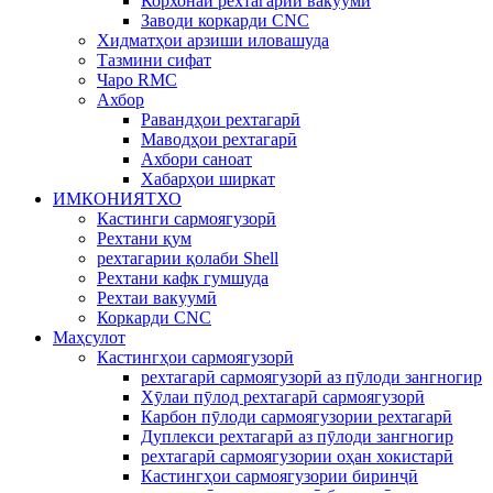
Корхонаи рехтагарии вакуумй
Заводи коркарди CNC
Хидматҳои арзиши иловашуда
Тазмини сифат
Чаро RMC
Ахбор
Равандҳои рехтагарӣ
Маводҳои рехтагарӣ
Ахбори саноат
Хабарҳои ширкат
ИМКОНИЯТХО
Кастинги сармоягузорӣ
Рехтани қум
рехтагарии қолаби Shell
Рехтани кафк гумшуда
Рехтаи вакуумӣ
Коркарди CNC
Маҳсулот
Кастингҳои сармоягузорӣ
рехтагарӣ сармоягузорӣ аз пӯлоди зангногир
Хӯлаи пӯлод рехтагарӣ сармоягузорӣ
Карбон пӯлоди сармоягузории рехтагарӣ
Дуплекси рехтагарӣ аз пӯлоди зангногир
рехтагарӣ сармоягузории оҳан хокистарӣ
Кастингҳои сармоягузории биринҷӣ