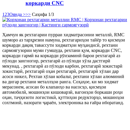
коркарди CNC
1
2
3
Оянда >
>>
Саҳифа 1/3
Ҳамчун як рехтагарии пурраи хидматрасонии металлӣ, RMC
шуморо аз тарҳрезии намуна, рехтагариҳои тайёр то қисмҳои
коркарди дақиқ тавассути хидматҳои муҳандисӣ, рехтани
сармоягузории муми гумшуда, рехтани қум, коркарди CNC,
коркарди гармӣ ва коркарди рӯизаминӣ барои рехтагарӣ аз
пӯлоди зангногир, рехтагарӣ аз пӯлоди хӯла дастгирӣ
мекунад. , рехтагарӣ аз пӯлоди карбон, рехтагарӣ хокистарӣ
хокистарӣ, рехтагарӣ оҳан рехтагарӣ, рехтагарӣ хӯлаи дар
асоси никел, Рехтаи хӯлаи кобальт, рехтани хӯлаи алюминий
ва дигар рехтани металлҳои ранга. Соҳаҳое, ки мо хидмат
мерасонем, асосан бо клапанҳо ва насосҳо, қисмҳои
автомобилӣ, мошинҳои кишоварзӣ, вагонҳои боркаши роҳи
оҳан, таҷҳизоти логистикӣ, қуттиҳои редукторҳо, мошинҳои
сохтмонӣ, назорати ҷараён, электроника ва ғайра иборатанд.