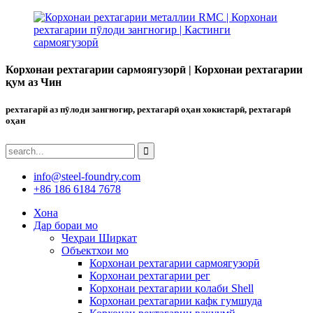
Корхонаи рехтагарии сармоягузорӣ | Корхонаи рехтагарии
қум аз Чин
рехтагарй аз пӯлоди зангногир, рехтагарӣ оҳан хокистарӣ, рехтагарӣ
оҳан
info@steel-foundry.com
+86 186 6184 7678
Хона
Дар бораи мо
Чеҳраи Ширкат
Объектхои мо
Корхонаи рехтагарии сармоягузорӣ
Корхонаи рехтагарии рег
Корхонаи рехтагарии қолаби Shell
Корхонаи рехтагарии кафк гумшуда