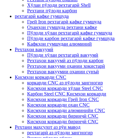
Хӯлаи пӯлоди рехтагарӣ Shell
Рехтани пӯлоди карбон
рехтагарӣ кафке гумшуда
Грей Iron рехтагарӣ кафке гумшуда
Оҳанҳои гумшуда рехтани кафке
Пӯлоди хӯлаи рехтагарӣ кафке гумшуда
Пӯлоди карбон рехтагарӣ кафке гумшуда
Кафкҳои гумшудаи алюминий
Рехтаҳои вакуумӣ
Пӯлоди хӯлаи рехтагарӣ вакуумӣ
Рехтаҳои вакуумӣ аз пӯлоди карбон
Рехтаҳои вакууми оҳании хокистарӣ
Рехтаҳои вакуумии оҳании сунъӣ
Қисмҳои коркарди CNC
коркарди CNC аз пӯлоди зангногир
Қисмҳои коркарди хӯлаи Steel CNC
Карбон Steel CNC Қисмҳои коркарди
Қисмҳои коркарди Грей Iron CNC
Қисмҳои коркарди оҳан CNC
Қисмҳои коркарди алюминийи CNC
Қисмҳои коркарди биринҷӣ CNC
Қисмҳои коркарди биринҷӣ CNC
Рехтани маҳсулот аз рӯи мавод
рехтагарӣ аз пӯлоди зангногир