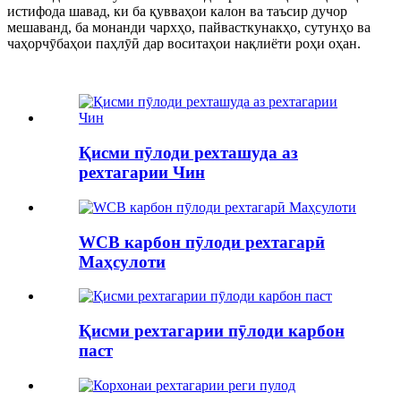
истифода шавад, ки ба қувваҳои калон ва таъсир дучор
мешаванд, ба монанди чархҳо, пайвасткунакҳо, сутунҳо ва
чаҳорчӯбаҳои паҳлӯӣ дар воситаҳои нақлиёти роҳи оҳан.
Қисми пӯлоди рехташуда аз
рехтагарии Чин
WCB карбон пӯлоди рехтагарӣ
Маҳсулоти
Қисми рехтагарии пӯлоди карбон
паст