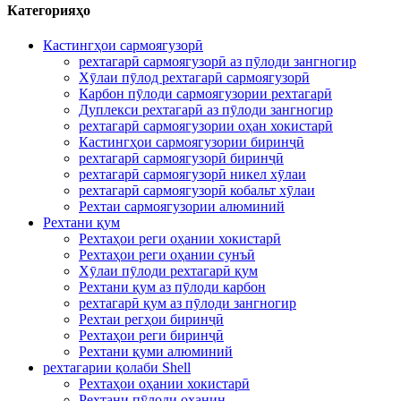
Категорияҳо
Кастингҳои сармоягузорӣ
рехтагарӣ сармоягузорӣ аз пӯлоди зангногир
Хӯлаи пӯлод рехтагарӣ сармоягузорӣ
Карбон пӯлоди сармоягузории рехтагарӣ
Дуплекси рехтагарӣ аз пӯлоди зангногир
рехтагарӣ сармоягузории оҳан хокистарӣ
Кастингҳои сармоягузории биринҷӣ
рехтагарӣ сармоягузорӣ биринҷӣ
рехтагарӣ сармоягузорӣ никел хӯлаи
рехтагарӣ сармоягузорӣ кобальт хӯлаи
Рехтаи сармоягузории алюминий
Рехтани қум
Рехтаҳои реги оҳании хокистарӣ
Рехтаҳои реги оҳании сунъӣ
Хӯлаи пӯлоди рехтагарӣ қум
Рехтани қум аз пӯлоди карбон
рехтагарӣ қум аз пӯлоди зангногир
Рехтаи регҳои биринҷӣ
Рехтаҳои реги биринҷӣ
Рехтани қуми алюминий
рехтагарии қолаби Shell
Рехтаҳои оҳании хокистарӣ
Рехтани пӯлоди оҳанин