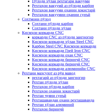
Пӯлоди хӯлаи рехтагарӣ вакуумӣ
Рехтаҳои вакуумӣ аз пӯлоди карбон
Рехтаҳои вакууми оҳании хокистарӣ
Рехтаҳои вакуумии оҳании сунъӣ
Сохтмони пӯлод
Сохтани пӯлоди карбон
Сохтани пӯлоди хӯлаи
Қисмҳои коркарди CNC
коркарди CNC аз пӯлоди зангногир
Қисмҳои коркарди хӯлаи Steel CNC
Карбон Steel CNC Қисмҳои коркарди
Қисмҳои коркарди Грей Iron CNC
Қисмҳои коркарди оҳан CNC
Қисмҳои коркарди биринҷӣ CNC
Қисмҳои коркарди биринҷӣ CNC
Қисмҳои коркарди алюминийи CNC
Рехтани маҳсулот аз рӯи мавод
рехтагарӣ аз пӯлоди зангногир
Рехтаи пӯлоди хӯлаи
Рехтаҳои пӯлоди карбон
Рехтаҳои оҳании хокистарӣ
Рехтаи чуяни сунъӣ
Рехташавандаи оҳани рехташаванда
Рехтаи хӯлаи алюминий
Рехтаҳои биринҷӣ