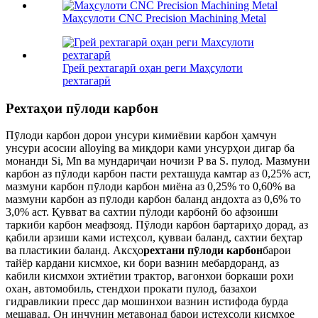
Маҳсулоти CNC Precision Machining Metal
Грей рехтагарӣ оҳан реги Маҳсулоти
рехтагарӣ
Рехтаҳои пӯлоди карбон
Пӯлоди карбон дорои унсури кимиёвии карбон ҳамчун
унсури асосии alloying ва миқдори ками унсурҳои дигар ба
монанди Si, Mn ва мундариҷаи ночизи P ва S. пулод. Мазмуни
карбон аз пӯлоди карбон пасти рехташуда камтар аз 0,25% аст,
мазмуни карбон пӯлоди карбон миёна аз 0,25% то 0,60% ва
мазмуни карбон аз пӯлоди карбон баланд андохта аз 0,6% то
3,0% аст.
Қувват ва сахтии пӯлоди карбонӣ бо афзоиши
таркиби карбон меафзояд. Пӯлоди карбон бартариҳо дорад, аз
қабили арзиши ками истеҳсол, қувваи баланд, сахтии беҳтар
ва пластикии баланд. Аксҳо
рехтани пӯлоди карбон
барои
тайёр кардани кисмхое, ки бори вазнин мебардоранд, аз
кабили кисмхои эхтиётии трактор, вагонхои боркаши рохи
охан, автомобиль, стендхои прокати пулод, базахои
гидравликии пресс дар мошинхои вазнин истифода бурда
мешавад. Он инчунин метавонад барои истеҳсоли қисмҳое