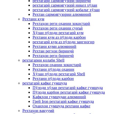
рехтагарӣ сармоягузорӣ биринҷӣ
рехтагарӣ сармоягузорӣ никел хӯлаи
рехтагарӣ сармоягузорӣ кобальт хӯлаи
Рехтаи сармоягузории алюминий
Рехтани қум
Рехтаҳои реги оҳании хокистарӣ
Рехтаҳои реги оҳании сунъӣ
Хӯлаи пӯлоди рехтагарӣ қум
Рехтани қум аз пӯлоди карбон
рехтагарӣ қум аз пӯлоди зангногир
Рехтани қуми алюминий
Рехтаи регҳои биринҷӣ
Рехтаҳои реги биринҷӣ
рехтагарии қолаби Shell
Рехтаҳои оҳании хокистарӣ
Рехтани пӯлоди оҳанин
Хӯлаи пӯлоди рехтагарӣ Shell
Рехтани пӯлоди карбон
рехтагарӣ кафке гумшуда
Пӯлоди хӯлаи рехтагарӣ кафке гумшуда
Пӯлоди карбон рехтагарӣ кафке гумшуда
Кафкҳои гумшудаи алюминий
Грей Iron рехтагарӣ кафке гумшуда
Оҳанҳои гумшуда рехтани кафке
Рехтаҳои вакуумӣ