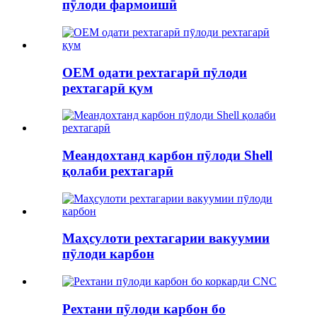
пӯлоди фармоишӣ
OEM одати рехтагарӣ пӯлоди
рехтагарӣ қум
Меандохтанд карбон пӯлоди Shell
қолаби рехтагарӣ
Маҳсулоти рехтагарии вакуумии
пӯлоди карбон
Рехтани пӯлоди карбон бо