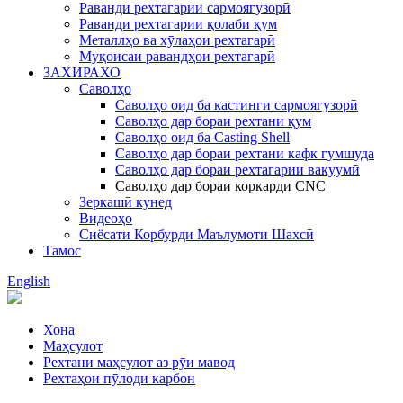
Раванди рехтагарии сармоягузорӣ
Раванди рехтагарии қолаби қум
Металлҳо ва хӯлаҳои рехтагарӣ
Муқоисаи равандҳои рехтагарӣ
ЗАХИРАХО
Саволҳо
Саволҳо оид ба кастинги сармоягузорӣ
Саволҳо дар бораи рехтани қум
Саволҳо оид ба Casting Shell
Саволҳо дар бораи рехтани кафк гумшуда
Саволҳо дар бораи рехтагарии вакуумӣ
Саволҳо дар бораи коркарди CNC
Зеркашӣ кунед
Видеоҳо
Сиёсати Корбурди Маълумоти Шахсӣ
Тамос
English
Хона
Маҳсулот
Рехтани маҳсулот аз рӯи мавод
Рехтаҳои пӯлоди карбон