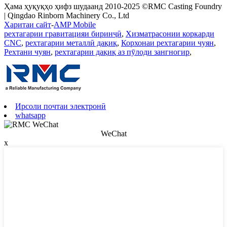
Ҳама ҳуқуқҳо ҳифз шудаанд 2010-2025 ©RMC Casting Foundry
| Qingdao Rinborn Machinery Co., Ltd
Харитаи сайт
-
AMP Mobile
рехтагарии гравитацияи биринҷӣ
,
Хизматрасонии коркарди
CNC
,
рехтагарии металлӣ дақиқ
,
Корхонаи рехтагарии чуян
,
Рехтани чуян
,
рехтагарии дақиқ аз пӯлоди зангногир
,
Ирсоли почтаи электронӣ
whatsapp
WeChat
x