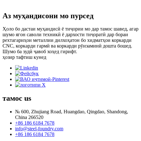
Аз муҳандисони мо пурсед
Ҳоло бо дастаи муҳандисӣ ё тиҷории мо дар тамос шавед, агар
шумо ягон саволи техникӣ ё дархости тиҷоратӣ дар бораи
рехтагариҳои металлии дилхоҳатон бо хидматҳои коркарди
CNC, коркарди гармӣ ва коркарди рӯизаминӣ дошта бошед.
Шумо ба зудӣ ҷавоб хоҳед гирифт.
ҳозир тафтиш кунед
тамос
us
№ 600, Zhujiang Road, Huangdao, Qingdao, Shandong,
China 266520
+86 186 6184 7678
info@steel-foundry.com
+86 186 6184 7678