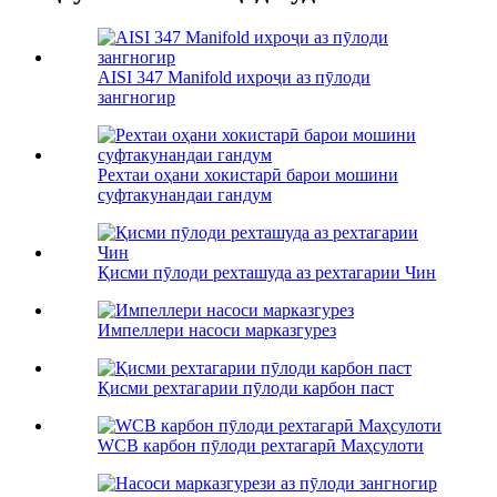
AISI 347 Manifold ихроҷи аз пӯлоди
зангногир
Рехтаи оҳани хокистарӣ барои мошини
суфтакунандаи гандум
Қисми пӯлоди рехташуда аз рехтагарии Чин
Импеллери насоси марказгурез
Қисми рехтагарии пӯлоди карбон паст
WCB карбон пӯлоди рехтагарӣ Маҳсулоти