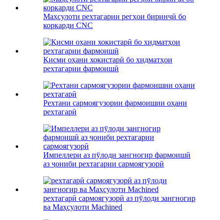
Маҳсулоти рехтагарии регҳои биринҷӣ бо
коркарди CNC
Қисми оҳани хокистарӣ бо хидматҳои
рехтагарии фармоишӣ
Рехтани сармоягузории фармоишии оҳани
рехтагарӣ
Импеллери аз пӯлоди зангногир фармоишӣ
аз ҷониби рехтагарии сармоягузорӣ
рехтагарӣ сармоягузорӣ аз пӯлоди зангногир
ва Маҳсулоти Machined