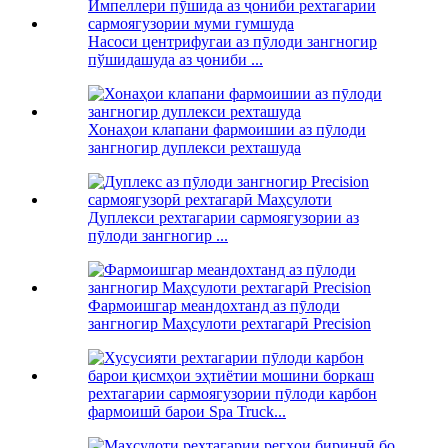
Насоси центрифугаи аз пӯлоди зангногир
пўшидашуда аз ҷониби ...
Хонаҳои клапани фармоишии аз пӯлоди
зангногир дуплекси рехташуда
Дуплекси рехтагарии сармоягузории аз
пӯлоди зангногир ...
Фармоишгар меандохтанд аз пӯлоди
зангногир Маҳсулоти рехтагарӣ Precision
рехтагарии сармоягузории пӯлоди карбон
фармоишӣ барои Spa Truck...