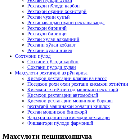
Рехтаи пӯлоди хӯлаи
Рехтаҳои пӯлоди карбон
Рехтаҳои оҳании хокистарӣ
Рехтаи чуяни сунъӣ
Рехташавандаи оҳани рехташаванда
Рехтаҳои биринҷӣ
Рехтаҳои биринҷӣ
Рехтаи хӯлаи алюминий
Рехтани хӯлаи кобальт
Рехтани хӯлаи никел
Сохтмони пӯлод
Сохтани пӯлоди карбон
Сохтани пӯлоди хӯлаи
Маҳсулоти рехтагарӣ аз рӯи ариза
Қисмҳои рехтагарии клапан ва насос
Поездхои рохи охан рехтани кисмхои эхтиётии
Кисмхои эхтиётии гидравликии рехтагарй
Қисмҳои рехтагарии автомобилӣ
Қисмҳои рехтагарии мошинҳои боркаш
рехтагарй машинахои хочагии кишлок
Рехтаи мошинхои бинокорй
Чархҳои оҳанин ва қисмҳои рехтагарӣ
Фишангҳои пӯлоди фармоишӣ
Маҳсулоти пешниҳодшуда