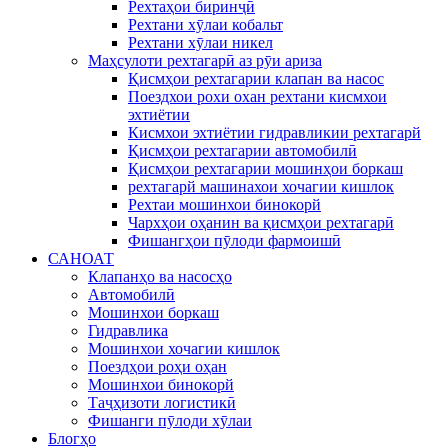
Рехтаҳои биринҷӣ
Рехтани хӯлаи кобальт
Рехтани хӯлаи никел
Маҳсулоти рехтагарӣ аз рӯи ариза
Қисмҳои рехтагарии клапан ва насос
Поездхои рохи охан рехтани кисмхои
эхтиётии
Кисмхои эхтиётии гидравликии рехтагарй
Қисмҳои рехтагарии автомобилӣ
Қисмҳои рехтагарии мошинҳои боркаш
рехтагарй машинахои хочагии кишлок
Рехтаи мошинхои бинокорй
Чархҳои оҳанин ва қисмҳои рехтагарӣ
Фишангҳои пӯлоди фармоишӣ
САНОАТ
Клапанҳо ва насосҳо
Автомобилӣ
Мошинхои боркаш
Гидравлика
Мошинхои хочагии кишлок
Поездҳои роҳи оҳан
Мошинхои бинокорй
Таҷҳизоти логистикӣ
Фишанги пӯлоди хӯлаи
Блогҳо