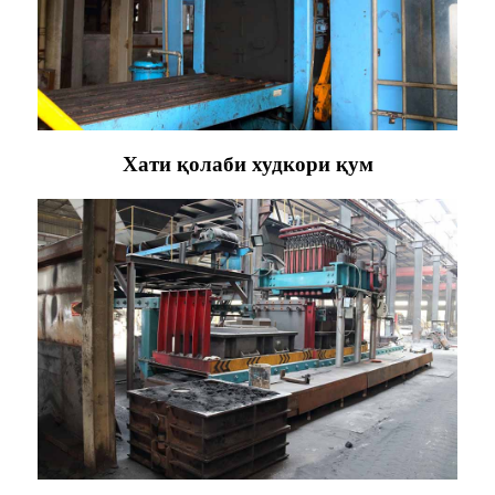
Хати қолаби худкори қум