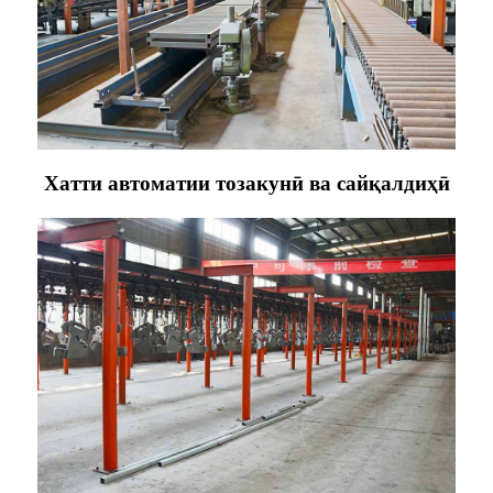
Хатти автоматии тозакунӣ ва сайқалдиҳӣ