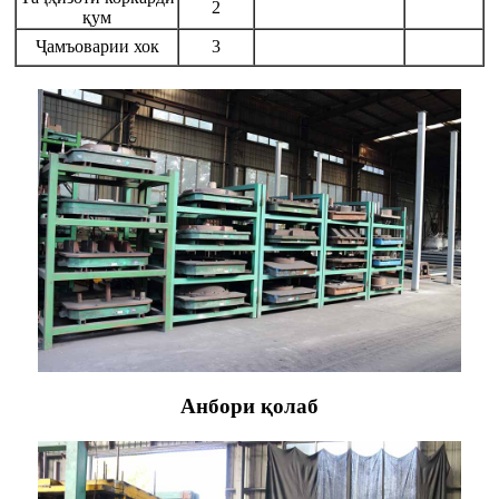
2
қум
Ҷамъоварии хок
3
Анбори қолаб