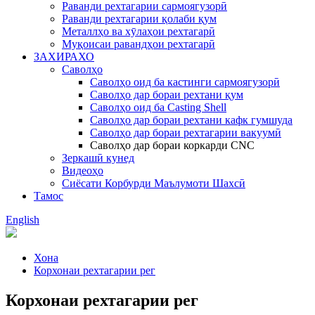
Раванди рехтагарии сармоягузорӣ
Раванди рехтагарии қолаби қум
Металлҳо ва хӯлаҳои рехтагарӣ
Муқоисаи равандҳои рехтагарӣ
ЗАХИРАХО
Саволҳо
Саволҳо оид ба кастинги сармоягузорӣ
Саволҳо дар бораи рехтани қум
Саволҳо оид ба Casting Shell
Саволҳо дар бораи рехтани кафк гумшуда
Саволҳо дар бораи рехтагарии вакуумӣ
Саволҳо дар бораи коркарди CNC
Зеркашӣ кунед
Видеоҳо
Сиёсати Корбурди Маълумоти Шахсӣ
Тамос
English
Хона
Корхонаи рехтагарии рег
Корхонаи рехтагарии рег