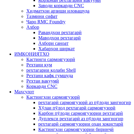
Корхонаи рехтагарии вакуумй
Заводи коркарди CNC
Хидматҳои арзиши иловашуда
Тазмини сифат
Чаро RMC Foundry
Ахбор
Равандҳои рехтагарӣ
Маводҳои рехтагарӣ
Ахбори саноат
Хабарҳои ширкат
ИМКОНИЯТХО
Кастинги сармоягузорӣ
Рехтани қум
рехтагарии қолаби Shell
Рехтани кафк гумшуда
Рехтаи вакуумӣ
Коркарди CNC
Маҳсулот
Кастингҳои сармоягузорӣ
рехтагарӣ сармоягузорӣ аз пӯлоди зангногир
Хӯлаи пӯлод рехтагарӣ сармоягузорӣ
Карбон пӯлоди сармоягузории рехтагарӣ
Дуплекси рехтагарӣ аз пӯлоди зангногир
рехтагарӣ сармоягузории оҳан хокистарӣ
Кастингҳои сармоягузории биринҷӣ