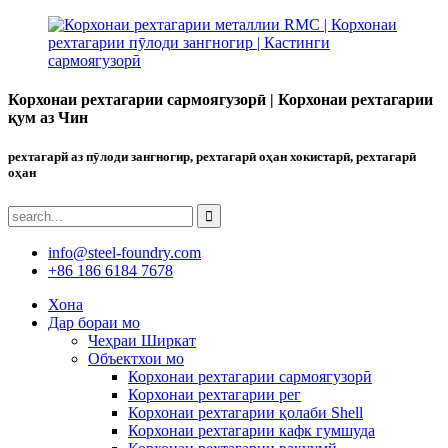
Корхонаи рехтагарии сармоягузорӣ | Корхонаи рехтагарии
қум аз Чин
рехтагарй аз пӯлоди зангногир, рехтагарӣ оҳан хокистарӣ, рехтагарӣ
оҳан
info@steel-foundry.com
+86 186 6184 7678
Хона
Дар бораи мо
Чеҳраи Ширкат
Объектхои мо
Корхонаи рехтагарии сармоягузорӣ
Корхонаи рехтагарии рег
Корхонаи рехтагарии қолаби Shell
Корхонаи рехтагарии кафк гумшуда