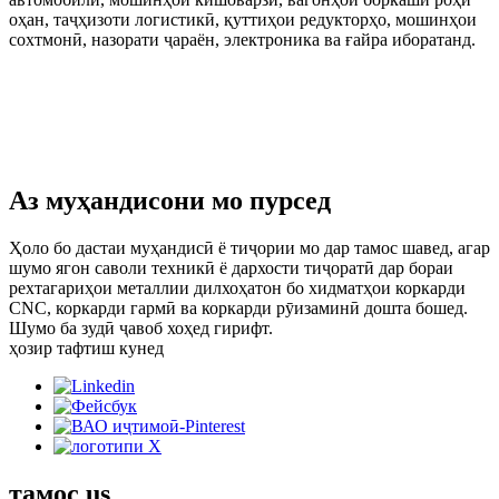
оҳан, таҷҳизоти логистикӣ, қуттиҳои редукторҳо, мошинҳои
сохтмонӣ, назорати ҷараён, электроника ва ғайра иборатанд.
Аз муҳандисони мо пурсед
Ҳоло бо дастаи муҳандисӣ ё тиҷории мо дар тамос шавед, агар
шумо ягон саволи техникӣ ё дархости тиҷоратӣ дар бораи
рехтагариҳои металлии дилхоҳатон бо хидматҳои коркарди
CNC, коркарди гармӣ ва коркарди рӯизаминӣ дошта бошед.
Шумо ба зудӣ ҷавоб хоҳед гирифт.
ҳозир тафтиш кунед
тамос
us