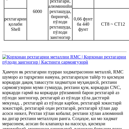
рехтагарӣ,
алюминийи
6000
рехташуда,
биринҷӣ,
рехтагарии
0,66 фунт
пӯлоди
қолаби
ба 440
CT8 ~ CT12
рехташуда,
Shell
фунт
пӯлоди
зангногир
Ҳамчун як рехтагарии пурраи хидматрасонии металлӣ, RMC
шуморо аз тарҳрезии намуна, рехтагариҳои тайёр то қисмҳои
коркарди дақиқ тавассути хидматҳои муҳандисӣ, рехтани
сармоягузории муми гумшуда, рехтани қум, коркарди CNC,
коркарди гармӣ ва коркарди рӯизаминӣ барои рехтагарӣ аз
пӯлоди зангногир, рехтагарӣ аз пӯлоди хӯла дастгирӣ
мекунад. , рехтагарӣ аз пӯлоди карбон, рехтагарӣ хокистарӣ
хокистарӣ, рехтагарӣ оҳан рехтагарӣ, рехтагарӣ хӯлаи дар
асоси никел, Рехтаи хӯлаи кобальт, рехтани хӯлаи алюминий
ва дигар рехтани металлҳои ранга. Соҳаҳое, ки мо хидмат
мерасонем, асосан бо клапанҳо ва насосҳо, қисмҳои
автомобилӣ, мошинҳои кишоварзӣ, вагонҳои боркаши роҳи