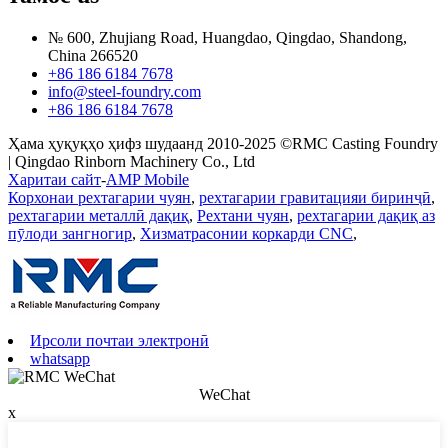
№ 600, Zhujiang Road, Huangdao, Qingdao, Shandong,
China 266520
+86 186 6184 7678
info@steel-foundry.com
+86 186 6184 7678
Ҳама ҳуқуқҳо ҳифз шудаанд 2010-2025 ©RMC Casting Foundry
| Qingdao Rinborn Machinery Co., Ltd
Харитаи сайт
-
AMP Mobile
Корхонаи рехтагарии чуян
,
рехтагарии гравитацияи биринҷӣ
,
рехтагарии металлӣ дақиқ
,
Рехтани чуян
,
рехтагарии дақиқ аз
пӯлоди зангногир
,
Хизматрасонии коркарди CNC
,
Ирсоли почтаи электронӣ
whatsapp
WeChat
x