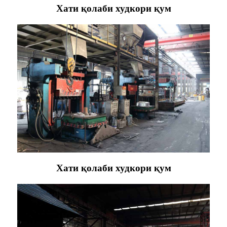
Хати қолаби худкори қум
Хати қолаби худкори қум