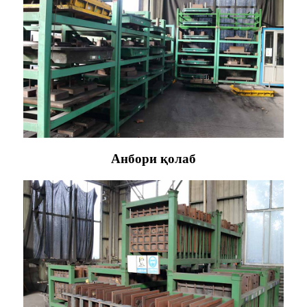
Анбори қолаб