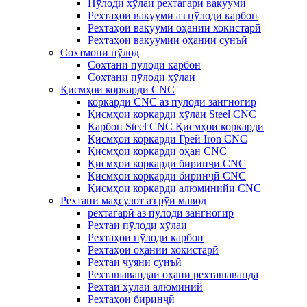
Пӯлоди хӯлаи рехтагарӣ вакуумӣ
Рехтаҳои вакуумӣ аз пӯлоди карбон
Рехтаҳои вакууми оҳании хокистарӣ
Рехтаҳои вакуумии оҳании сунъӣ
Сохтмони пӯлод
Сохтани пӯлоди карбон
Сохтани пӯлоди хӯлаи
Қисмҳои коркарди CNC
коркарди CNC аз пӯлоди зангногир
Қисмҳои коркарди хӯлаи Steel CNC
Карбон Steel CNC Қисмҳои коркарди
Қисмҳои коркарди Грей Iron CNC
Қисмҳои коркарди оҳан CNC
Қисмҳои коркарди биринҷӣ CNC
Қисмҳои коркарди биринҷӣ CNC
Қисмҳои коркарди алюминийи CNC
Рехтани маҳсулот аз рӯи мавод
рехтагарӣ аз пӯлоди зангногир
Рехтаи пӯлоди хӯлаи
Рехтаҳои пӯлоди карбон
Рехтаҳои оҳании хокистарӣ
Рехтаи чуяни сунъӣ
Рехташавандаи оҳани рехташаванда
Рехтаи хӯлаи алюминий
Рехтаҳои биринҷӣ