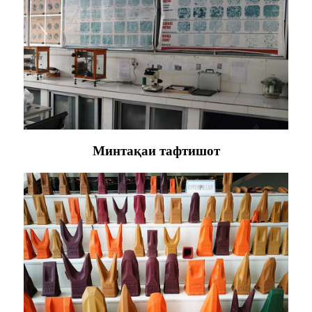
Минтақаи тафтишот