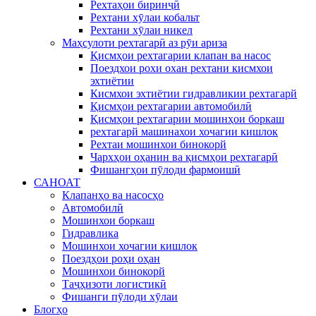
Рехтаҳои биринҷӣ
Рехтани хӯлаи кобальт
Рехтани хӯлаи никел
Маҳсулоти рехтагарӣ аз рӯи ариза
Қисмҳои рехтагарии клапан ва насос
Поездхои рохи охан рехтани кисмхои
эхтиётии
Кисмхои эхтиётии гидравликии рехтагарй
Қисмҳои рехтагарии автомобилӣ
Қисмҳои рехтагарии мошинҳои боркаш
рехтагарй машинахои хочагии кишлок
Рехтаи мошинхои бинокорй
Чархҳои оҳанин ва қисмҳои рехтагарӣ
Фишангҳои пӯлоди фармоишӣ
САНОАТ
Клапанҳо ва насосҳо
Автомобилӣ
Мошинхои боркаш
Гидравлика
Мошинхои хочагии кишлок
Поездҳои роҳи оҳан
Мошинхои бинокорй
Таҷҳизоти логистикӣ
Фишанги пӯлоди хӯлаи
Блогҳо