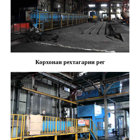
Корхонаи рехтагарии рег