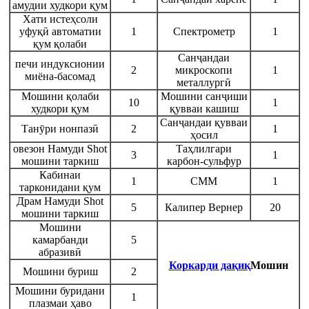
амудии худкори қум
Хати истеҳсоли
уфуқӣ автоматии
1
Спектрометр
1
қум қолаби
Санҷандаи
печи индуксионии
2
микроскопи
1
миёна-басомад
металлургӣ
Мошини қолаби
Мошини санҷиши
10
1
худкори қум
қувваи кашиш
Санҷандаи қувваи
Танӯри нонпазӣ
2
1
ҳосил
овезон Намуди Shot
Таҳлилгари
3
1
мошини таркиш
карбон-сульфур
Кабинаи
1
CMM
1
тарконидани қум
Драм Намуди Shot
5
Калипер Вернер
20
мошини таркиш
Мошини
камарбанди
5
абразивӣ
Коркарди дақиқ
Мошин
Мошини буриш
2
Мошини буридани
1
плазмаи ҳаво