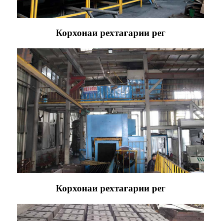
Корхонаи рехтагарии рег
Корхонаи рехтагарии рег