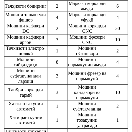
Маркази коркарди
Таҷҳизоти бодиринг
2
6
амудӣ
Мошини ташаккули
Маркази коркарди
4
4
фишор
уфуқӣ
Мошини кафшери
Мошини коркарди
2
20
DC
CNC
Мошини кафшери
Мошини фрезери
3
10
аргон
CNC
Тачхизоти электро-
Мошини
1
2
полякй
сӯзишворӣ
Мошини
Мошини
8
4
сайқалдиҳӣ
пармакунии амудӣ
Мошини
Мошини фрезер ва
суфтакунандаи
3
4
пармакунй
ларзиш
Мошини
Танӯри коркарди
3
кандакорӣ ва
10
гармӣ
пармакунӣ
Хатти тозакунии
Мошини
1
2
автоматӣ
суфтакунанда
Мошини
Хати рангкунии
1
тозакунии
1
автоматӣ
ултрасадо
Таҷҳизоти коркарди