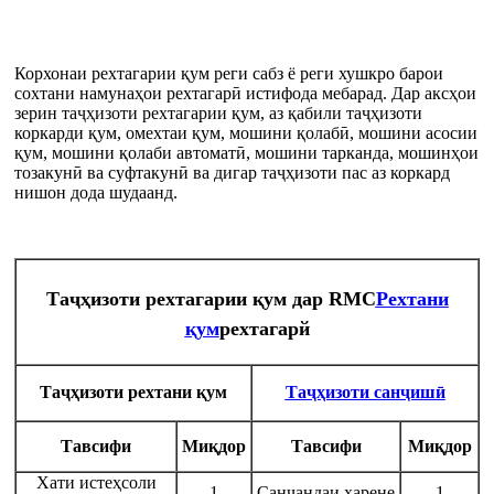
Корхонаи рехтагарии қум реги сабз ё реги хушкро барои
сохтани намунаҳои рехтагарӣ истифода мебарад. Дар аксҳои
зерин таҷҳизоти рехтагарии қум, аз қабили таҷҳизоти
коркарди қум, омехтаи қум, мошини қолабӣ, мошини асосии
қум, мошини қолаби автоматӣ, мошини тарканда, мошинҳои
тозакунӣ ва суфтакунӣ ва дигар таҷҳизоти пас аз коркард
нишон дода шудаанд.
Таҷҳизоти рехтагарии қум дар RMC
Рехтани
қум
рехтагарй
Таҷҳизоти рехтани қум
Таҷҳизоти санҷишӣ
Тавсифи
Миқдор
Тавсифи
Миқдор
Хати истеҳсоли
1
Санҷандаи харене
1