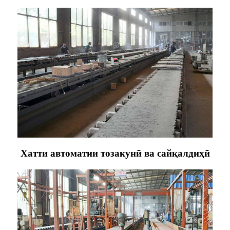
Хатти автоматии тозакунӣ ва сайқалдиҳӣ