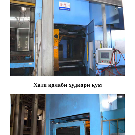
Хати қолаби худкори қум