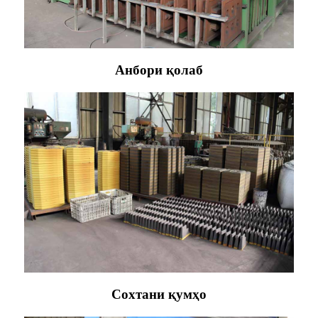
Анбори қолаб
Сохтани қумҳо