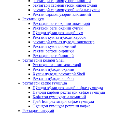
рехтагарӣ сармоягузорӣ биринҷӣ
рехтагарӣ сармоягузорӣ никел хӯлаи
рехтагарӣ сармоягузорӣ кобальт хӯлаи
Рехтаи сармоягузории алюминий
Рехтани қум
Рехтаҳои реги оҳании хокистарӣ
Рехтаҳои реги оҳании сунъӣ
Пӯлоди хӯлаи рехтагарӣ қум
Рехтани қум аз пӯлоди карбон
рехтагарӣ қум аз пӯлоди зангногир
Рехтани қуми алюминий
Рехтаи регҳои биринҷӣ
Рехтаҳои реги биринҷӣ
рехтагарии қолаби Shell
Рехтаҳои оҳании хокистарӣ
Рехтани пӯлоди оҳанин
Хӯлаи пӯлоди рехтагарӣ Shell
Рехтани пӯлоди карбон
рехтагарӣ кафке гумшуда
Пӯлоди хӯлаи рехтагарӣ кафке гумшуда
Пӯлоди карбон рехтагарӣ кафке гумшуда
Кафкҳои гумшудаи алюминий
Грей Iron рехтагарӣ кафке гумшуда
Оҳанҳои гумшуда рехтани кафке
Рехтаҳои вакуумӣ