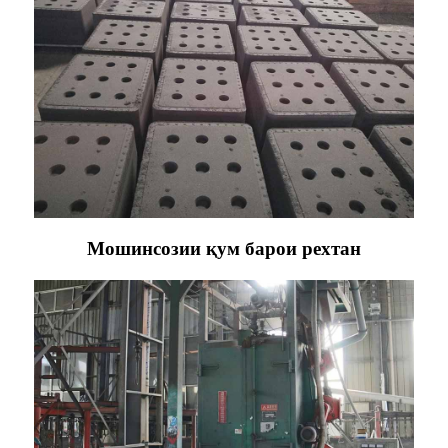
Мошинсозии қум барои рехтан