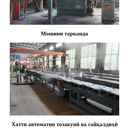
Мошини тарканда
Хатти автоматии тозакунӣ ва сайқалдиҳӣ