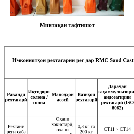
Минтақаи тафтишот
Имкониятҳои рехтагарии рег дар RMC Sand Cast
Дараҷаи
Иқтидори
таҳаммулпазир
Раванди
Маводҳои
Вазнҳои
солона /
андозагирии
рехтагарӣ
асосӣ
рехтагарӣ
тонна
рехтагарӣ (ISO
8062)
Оҳани
хокистарӣ,
Рехтани
0,3 кг то
CT11 ~ CT14
оҳани
реги сабз
200 кг