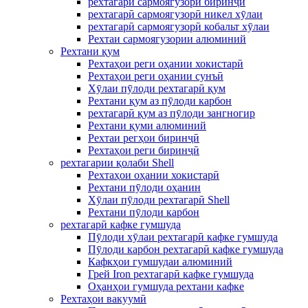
рехтагарӣ сармоягузорӣ биринҷӣ
рехтагарӣ сармоягузорӣ никел хӯлаи
рехтагарӣ сармоягузорӣ кобальт хӯлаи
Рехтаи сармоягузории алюминий
Рехтани қум
Рехтаҳои реги оҳании хокистарӣ
Рехтаҳои реги оҳании сунъӣ
Хӯлаи пӯлоди рехтагарӣ қум
Рехтани қум аз пӯлоди карбон
рехтагарӣ қум аз пӯлоди зангногир
Рехтани қуми алюминий
Рехтаи регҳои биринҷӣ
Рехтаҳои реги биринҷӣ
рехтагарии қолаби Shell
Рехтаҳои оҳании хокистарӣ
Рехтани пӯлоди оҳанин
Хӯлаи пӯлоди рехтагарӣ Shell
Рехтани пӯлоди карбон
рехтагарӣ кафке гумшуда
Пӯлоди хӯлаи рехтагарӣ кафке гумшуда
Пӯлоди карбон рехтагарӣ кафке гумшуда
Кафкҳои гумшудаи алюминий
Грей Iron рехтагарӣ кафке гумшуда
Оҳанҳои гумшуда рехтани кафке
Рехтаҳои вакуумӣ