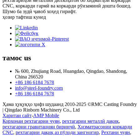
рехтагариҳои металлии дилхоҳатон бо хидматҳои коркарди
CNC, коркарди гармӣ ва коркарди рӯизаминӣ дошта бошед.
Шумо ба зудӣ ҷавоб хоҳед гирифт.
ҳозир тафтиш кунед
тамос
us
№ 600, Zhujiang Road, Huangdao, Qingdao, Shandong,
China 266520
+86 186 6184 7678
info@steel-foundry.com
+86 186 6184 7678
Ҳама ҳуқуқҳо ҳифз шудаанд 2010-2025 ©RMC Casting Foundry
| Qingdao Rinborn Machinery Co., Ltd
Харитаи сайт
-
AMP Mobile
Корхонаи рехтагарии чуян
,
рехтагарии металлӣ дақиқ
,
рехтагарии гравитацияи биринҷӣ
,
Хизматрасонии коркарди
CNC
,
рехтагарии дақиқ аз пӯлоди зангногир
,
Рехтани чуян
,