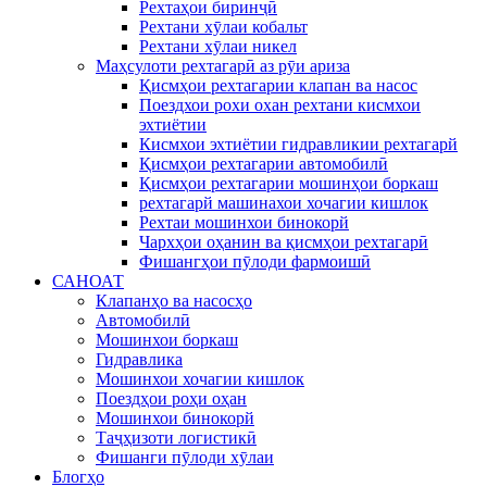
Рехтаҳои биринҷӣ
Рехтани хӯлаи кобальт
Рехтани хӯлаи никел
Маҳсулоти рехтагарӣ аз рӯи ариза
Қисмҳои рехтагарии клапан ва насос
Поездхои рохи охан рехтани кисмхои
эхтиётии
Кисмхои эхтиётии гидравликии рехтагарй
Қисмҳои рехтагарии автомобилӣ
Қисмҳои рехтагарии мошинҳои боркаш
рехтагарй машинахои хочагии кишлок
Рехтаи мошинхои бинокорй
Чархҳои оҳанин ва қисмҳои рехтагарӣ
Фишангҳои пӯлоди фармоишӣ
САНОАТ
Клапанҳо ва насосҳо
Автомобилӣ
Мошинхои боркаш
Гидравлика
Мошинхои хочагии кишлок
Поездҳои роҳи оҳан
Мошинхои бинокорй
Таҷҳизоти логистикӣ
Фишанги пӯлоди хӯлаи
Блогҳо