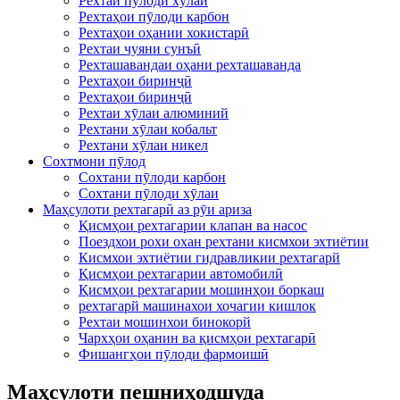
Рехтаи пӯлоди хӯлаи
Рехтаҳои пӯлоди карбон
Рехтаҳои оҳании хокистарӣ
Рехтаи чуяни сунъӣ
Рехташавандаи оҳани рехташаванда
Рехтаҳои биринҷӣ
Рехтаҳои биринҷӣ
Рехтаи хӯлаи алюминий
Рехтани хӯлаи кобальт
Рехтани хӯлаи никел
Сохтмони пӯлод
Сохтани пӯлоди карбон
Сохтани пӯлоди хӯлаи
Маҳсулоти рехтагарӣ аз рӯи ариза
Қисмҳои рехтагарии клапан ва насос
Поездхои рохи охан рехтани кисмхои эхтиётии
Кисмхои эхтиётии гидравликии рехтагарй
Қисмҳои рехтагарии автомобилӣ
Қисмҳои рехтагарии мошинҳои боркаш
рехтагарй машинахои хочагии кишлок
Рехтаи мошинхои бинокорй
Чархҳои оҳанин ва қисмҳои рехтагарӣ
Фишангҳои пӯлоди фармоишӣ
Маҳсулоти пешниҳодшуда