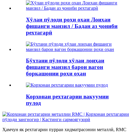
Хӯлаи пӯлоди роҳи оҳан Лоиҳаи
фишанги манзил / Бадан аз ҷониби
рехтагарӣ
Бӯхтани пӯлоди хӯлаи лоиҳаи
фишанги манзил барои вагон
боркашонии роҳи оҳан
Корхонаи рехтагарии вакуумии
пулод
Ҳамчун як рехтагарии пурраи хидматрасонии металлӣ, RMC