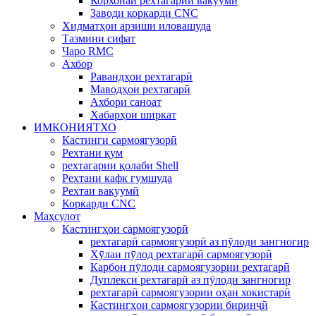
Корхонаи рехтагарии вакуумй
Заводи коркарди CNC
Хидматҳои арзиши иловашуда
Тазмини сифат
Чаро RMC
Ахбор
Равандҳои рехтагарӣ
Маводҳои рехтагарӣ
Ахбори саноат
Хабарҳои ширкат
ИМКОНИЯТХО
Кастинги сармоягузорӣ
Рехтани қум
рехтагарии қолаби Shell
Рехтани кафк гумшуда
Рехтаи вакуумӣ
Коркарди CNC
Маҳсулот
Кастингҳои сармоягузорӣ
рехтагарӣ сармоягузорӣ аз пӯлоди зангногир
Хӯлаи пӯлод рехтагарӣ сармоягузорӣ
Карбон пӯлоди сармоягузории рехтагарӣ
Дуплекси рехтагарӣ аз пӯлоди зангногир
рехтагарӣ сармоягузории оҳан хокистарӣ
Кастингҳои сармоягузории биринҷӣ