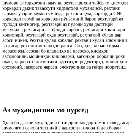
шуморо аз тарҳрезии намуна, рехтагариҳои тайёр то қисмҳои
коркарди дақиқ тавассути хидматҳои муҳандисӣ, рехтани
сармоягузории муми гумшуда, рехтани қум, коркарди CNC,
коркарди гармӣ ва коркарди рӯизаминӣ барои рехтагарӣ аз
пӯлоди зангногир, рехтагарӣ аз пӯлоди хӯла дастгирӣ
мекунад. , рехтагарӣ аз пӯлоди карбон, рехтагарӣ хокистарӣ
хокистарӣ, рехтагарӣ оҳан рехтагарӣ, рехтагарӣ хӯлаи дар
асоси никел, Рехтаи хӯлаи кобальт, рехтани хӯлаи алюминий
ва дигар рехтани металлҳои ранга. Соҳаҳое, ки мо хидмат
мерасонем, асосан бо клапанҳо ва насосҳо, қисмҳои
автомобилӣ, мошинҳои кишоварзӣ, вагонҳои боркаши роҳи
оҳан, таҷҳизоти логистикӣ, қуттиҳои редукторҳо, мошинҳои
сохтмонӣ, назорати ҷараён, электроника ва ғайра иборатанд.
Аз муҳандисони мо пурсед
Ҳоло бо дастаи муҳандисӣ ё тиҷории мо дар тамос шавед, агар
шумо ягон саволи техникӣ ё дархости тиҷоратӣ дар бораи