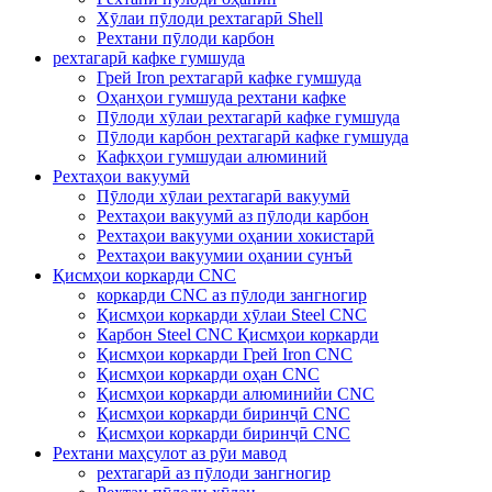
Хӯлаи пӯлоди рехтагарӣ Shell
Рехтани пӯлоди карбон
рехтагарӣ кафке гумшуда
Грей Iron рехтагарӣ кафке гумшуда
Оҳанҳои гумшуда рехтани кафке
Пӯлоди хӯлаи рехтагарӣ кафке гумшуда
Пӯлоди карбон рехтагарӣ кафке гумшуда
Кафкҳои гумшудаи алюминий
Рехтаҳои вакуумӣ
Пӯлоди хӯлаи рехтагарӣ вакуумӣ
Рехтаҳои вакуумӣ аз пӯлоди карбон
Рехтаҳои вакууми оҳании хокистарӣ
Рехтаҳои вакуумии оҳании сунъӣ
Қисмҳои коркарди CNC
коркарди CNC аз пӯлоди зангногир
Қисмҳои коркарди хӯлаи Steel CNC
Карбон Steel CNC Қисмҳои коркарди
Қисмҳои коркарди Грей Iron CNC
Қисмҳои коркарди оҳан CNC
Қисмҳои коркарди алюминийи CNC
Қисмҳои коркарди биринҷӣ CNC
Қисмҳои коркарди биринҷӣ CNC
Рехтани маҳсулот аз рӯи мавод
рехтагарӣ аз пӯлоди зангногир