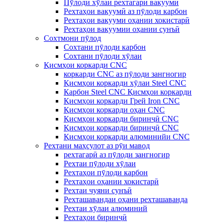
Пӯлоди хӯлаи рехтагарӣ вакуумӣ
Рехтаҳои вакуумӣ аз пӯлоди карбон
Рехтаҳои вакууми оҳании хокистарӣ
Рехтаҳои вакуумии оҳании сунъӣ
Сохтмони пӯлод
Сохтани пӯлоди карбон
Сохтани пӯлоди хӯлаи
Қисмҳои коркарди CNC
коркарди CNC аз пӯлоди зангногир
Қисмҳои коркарди хӯлаи Steel CNC
Карбон Steel CNC Қисмҳои коркарди
Қисмҳои коркарди Грей Iron CNC
Қисмҳои коркарди оҳан CNC
Қисмҳои коркарди биринҷӣ CNC
Қисмҳои коркарди биринҷӣ CNC
Қисмҳои коркарди алюминийи CNC
Рехтани маҳсулот аз рӯи мавод
рехтагарӣ аз пӯлоди зангногир
Рехтаи пӯлоди хӯлаи
Рехтаҳои пӯлоди карбон
Рехтаҳои оҳании хокистарӣ
Рехтаи чуяни сунъӣ
Рехташавандаи оҳани рехташаванда
Рехтаи хӯлаи алюминий
Рехтаҳои биринҷӣ