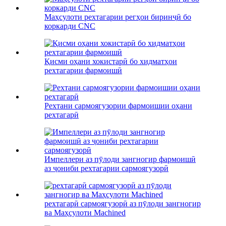
Маҳсулоти рехтагарии регҳои биринҷӣ бо
коркарди CNC
Қисми оҳани хокистарӣ бо хидматҳои
рехтагарии фармоишӣ
Рехтани сармоягузории фармоишии оҳани
рехтагарӣ
Импеллери аз пӯлоди зангногир фармоишӣ
аз ҷониби рехтагарии сармоягузорӣ
рехтагарӣ сармоягузорӣ аз пӯлоди зангногир
ва Маҳсулоти Machined