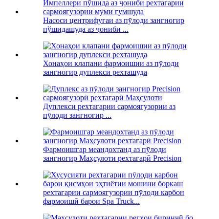
Насоси центрифугаи аз пӯлоди зангногир
пўшидашуда аз ҷониби ...
Хонаҳои клапани фармоишии аз пӯлоди
зангногир дуплекси рехташуда
Дуплекси рехтагарии сармоягузории аз
пӯлоди зангногир ...
Фармоишгар меандохтанд аз пӯлоди
зангногир Маҳсулоти рехтагарӣ Precision
рехтагарии сармоягузории пӯлоди карбон
фармоишӣ барои Spa Truck...