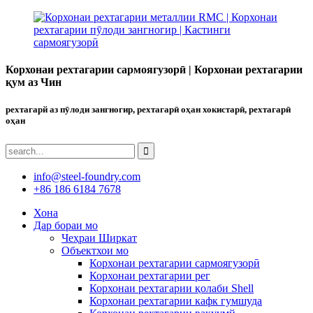
Корхонаи рехтагарии сармоягузорӣ | Корхонаи рехтагарии
қум аз Чин
рехтагарй аз пӯлоди зангногир, рехтагарӣ оҳан хокистарӣ, рехтагарӣ
оҳан
info@steel-foundry.com
+86 186 6184 7678
Хона
Дар бораи мо
Чеҳраи Ширкат
Объектхои мо
Корхонаи рехтагарии сармоягузорӣ
Корхонаи рехтагарии рег
Корхонаи рехтагарии қолаби Shell
Корхонаи рехтагарии кафк гумшуда