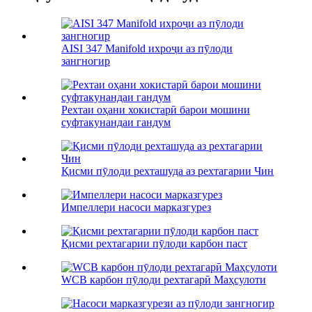
AISI 347 Manifold ихроҷи аз пӯлоди
зангногир
Рехтаи оҳани хокистарӣ барои мошини
суфтакунандаи гандум
Қисми пӯлоди рехташуда аз рехтагарии Чин
Импеллери насоси марказгурез
Қисми рехтагарии пӯлоди карбон паст
WCB карбон пӯлоди рехтагарӣ Маҳсулоти