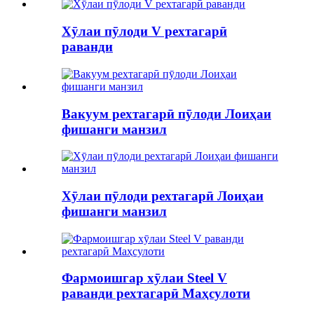
Хӯлаи пӯлоди V рехтагарӣ
раванди
Вакуум рехтагарӣ пӯлоди Лоиҳаи
фишанги манзил
Хӯлаи пӯлоди рехтагарӣ Лоиҳаи
фишанги манзил
Фармоишгар хӯлаи Steel V
раванди рехтагарӣ Маҳсулоти