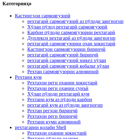
Категорияҳо
Кастингҳои сармоягузорӣ
рехтагарӣ сармоягузорӣ аз пӯлоди зангногир
Хӯлаи пӯлод рехтагарӣ сармоягузорӣ
Карбон пӯлоди сармоягузории рехтагарӣ
Дуплекси рехтагарӣ аз пӯлоди зангногир
рехтагарӣ сармоягузории оҳан хокистарӣ
Кастингҳои сармоягузории биринҷӣ
рехтагарӣ сармоягузорӣ биринҷӣ
рехтагарӣ сармоягузорӣ никел хӯлаи
рехтагарӣ сармоягузорӣ кобальт хӯлаи
Рехтаи сармоягузории алюминий
Рехтани қум
Рехтаҳои реги оҳании хокистарӣ
Рехтаҳои реги оҳании сунъӣ
Хӯлаи пӯлоди рехтагарӣ қум
Рехтани қум аз пӯлоди карбон
рехтагарӣ қум аз пӯлоди зангногир
Рехтаи регҳои биринҷӣ
Рехтаҳои реги биринҷӣ
Рехтани қуми алюминий
рехтагарии қолаби Shell
Рехтаҳои оҳании хокистарӣ
Рехтани пӯлоди оҳанин