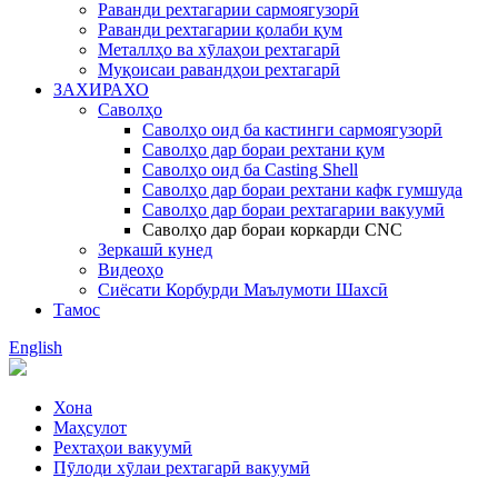
Раванди рехтагарии сармоягузорӣ
Раванди рехтагарии қолаби қум
Металлҳо ва хӯлаҳои рехтагарӣ
Муқоисаи равандҳои рехтагарӣ
ЗАХИРАХО
Саволҳо
Саволҳо оид ба кастинги сармоягузорӣ
Саволҳо дар бораи рехтани қум
Саволҳо оид ба Casting Shell
Саволҳо дар бораи рехтани кафк гумшуда
Саволҳо дар бораи рехтагарии вакуумӣ
Саволҳо дар бораи коркарди CNC
Зеркашӣ кунед
Видеоҳо
Сиёсати Корбурди Маълумоти Шахсӣ
Тамос
English
Хона
Маҳсулот
Рехтаҳои вакуумӣ
Пӯлоди хӯлаи рехтагарӣ вакуумӣ