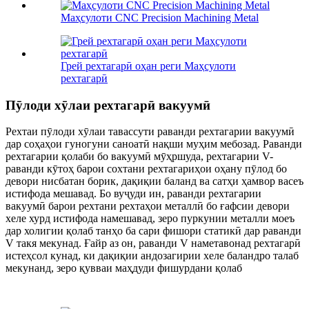
Маҳсулоти CNC Precision Machining Metal
Грей рехтагарӣ оҳан реги Маҳсулоти
рехтагарӣ
Пӯлоди хӯлаи рехтагарӣ вакуумӣ
Рехтаи пӯлоди хӯлаи тавассути раванди рехтагарии вакуумӣ
дар соҳаҳои гуногуни саноатӣ нақши муҳим мебозад. Раванди
рехтагарии қолаби бо вакуумӣ мӯҳршуда, рехтагарии V-
раванди кӯтоҳ барои сохтани рехтагариҳои оҳану пӯлод бо
девори нисбатан борик, дақиқии баланд ва сатҳи ҳамвор васеъ
истифода мешавад. Бо вуҷуди ин, раванди рехтагарии
вакуумӣ барои рехтани рехтаҳои металлӣ бо ғафсии девори
хеле хурд истифода намешавад, зеро пуркунии металли моеъ
дар холигии қолаб танҳо ба сари фишори статикӣ дар раванди
V такя мекунад. Ғайр аз он, раванди V наметавонад рехтагарӣ
истеҳсол кунад, ки дақиқии андозагирии хеле баландро талаб
мекунанд, зеро қувваи маҳдуди фишурдани қолаб