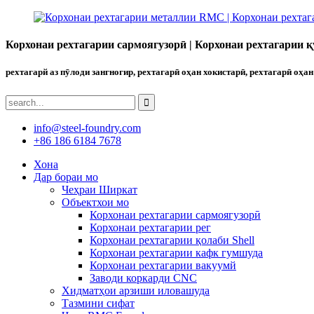
Корхонаи рехтагарии сармоягузорӣ | Корхонаи рехтагарии қ
рехтагарй аз пӯлоди зангногир, рехтагарӣ оҳан хокистарӣ, рехтагарӣ оҳан
info@steel-foundry.com
+86 186 6184 7678
Хона
Дар бораи мо
Чеҳраи Ширкат
Объектхои мо
Корхонаи рехтагарии сармоягузорӣ
Корхонаи рехтагарии рег
Корхонаи рехтагарии қолаби Shell
Корхонаи рехтагарии кафк гумшуда
Корхонаи рехтагарии вакуумй
Заводи коркарди CNC
Хидматҳои арзиши иловашуда
Тазмини сифат