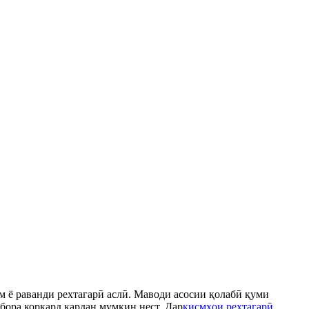
рм ё раванди рехтагарӣ аслӣ. Маводи асосии қолабӣ қуми
убора коркард кардан мумкин нест. Дар
қисмҳои рехтагарӣ