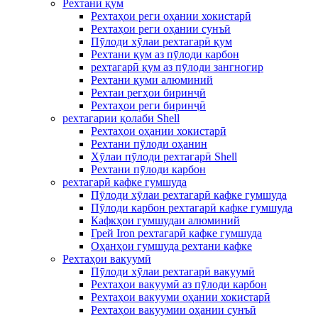
Рехтани қум
Рехтаҳои реги оҳании хокистарӣ
Рехтаҳои реги оҳании сунъӣ
Пӯлоди хӯлаи рехтагарӣ қум
Рехтани қум аз пӯлоди карбон
рехтагарӣ қум аз пӯлоди зангногир
Рехтани қуми алюминий
Рехтаи регҳои биринҷӣ
Рехтаҳои реги биринҷӣ
рехтагарии қолаби Shell
Рехтаҳои оҳании хокистарӣ
Рехтани пӯлоди оҳанин
Хӯлаи пӯлоди рехтагарӣ Shell
Рехтани пӯлоди карбон
рехтагарӣ кафке гумшуда
Пӯлоди хӯлаи рехтагарӣ кафке гумшуда
Пӯлоди карбон рехтагарӣ кафке гумшуда
Кафкҳои гумшудаи алюминий
Грей Iron рехтагарӣ кафке гумшуда
Оҳанҳои гумшуда рехтани кафке
Рехтаҳои вакуумӣ
Пӯлоди хӯлаи рехтагарӣ вакуумӣ
Рехтаҳои вакуумӣ аз пӯлоди карбон
Рехтаҳои вакууми оҳании хокистарӣ
Рехтаҳои вакуумии оҳании сунъӣ