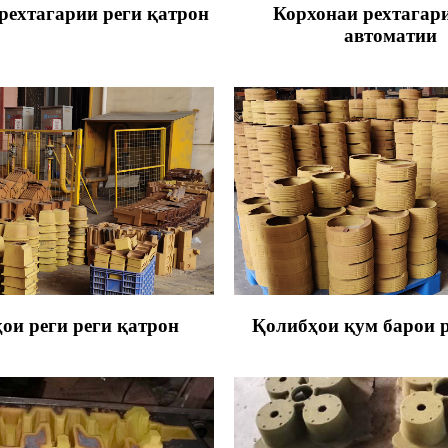
рехтагарии реги қатрон
Корхонаи рехтагар
автоматии
ои реги реги қатрон
Қолибҳои қум барои 