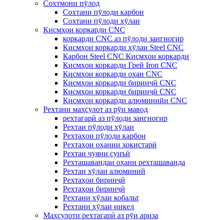
Сохтмони пӯлод
Сохтани пӯлоди карбон
Сохтани пӯлоди хӯлаи
Қисмҳои коркарди CNC
коркарди CNC аз пӯлоди зангногир
Қисмҳои коркарди хӯлаи Steel CNC
Карбон Steel CNC Қисмҳои коркарди
Қисмҳои коркарди Грей Iron CNC
Қисмҳои коркарди оҳан CNC
Қисмҳои коркарди биринҷӣ CNC
Қисмҳои коркарди биринҷӣ CNC
Қисмҳои коркарди алюминийи CNC
Рехтани маҳсулот аз рӯи мавод
рехтагарӣ аз пӯлоди зангногир
Рехтаи пӯлоди хӯлаи
Рехтаҳои пӯлоди карбон
Рехтаҳои оҳании хокистарӣ
Рехтаи чуяни сунъӣ
Рехташавандаи оҳани рехташаванда
Рехтаи хӯлаи алюминий
Рехтаҳои биринҷӣ
Рехтаҳои биринҷӣ
Рехтани хӯлаи кобальт
Рехтани хӯлаи никел
Маҳсулоти рехтагарӣ аз рӯи ариза