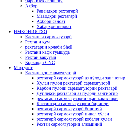
Чаро RMC Foundry
Ахбор
Равандҳои рехтагарӣ
Маводҳои рехтагарӣ
Ахбори саноат
Хабарҳои ширкат
ИМКОНИЯТХО
Кастинги сармоягузорӣ
Рехтани қум
рехтагарии қолаби Shell
Рехтани кафк гумшуда
Рехтаи вакуумӣ
Коркарди CNC
Маҳсулот
Кастингҳои сармоягузорӣ
рехтагарӣ сармоягузорӣ аз пӯлоди зангногир
Хӯлаи пӯлод рехтагарӣ сармоягузорӣ
Карбон пӯлоди сармоягузории рехтагарӣ
Дуплекси рехтагарӣ аз пӯлоди зангногир
рехтагарӣ сармоягузории оҳан хокистарӣ
Кастингҳои сармоягузории биринҷӣ
рехтагарӣ сармоягузорӣ биринҷӣ
рехтагарӣ сармоягузорӣ никел хӯлаи
рехтагарӣ сармоягузорӣ кобальт хӯлаи
Рехтаи сармоягузории алюминий