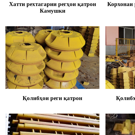
Хатти рехтагарии регҳои қатрон
Корхонаи 
Камушки
Қолибҳои реги қатрон
Қолибҳ