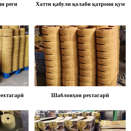
ии реги
Хатти қабули қолаби қатрони қум
рехтагарӣ
Шаблонҳои рехтагарӣ