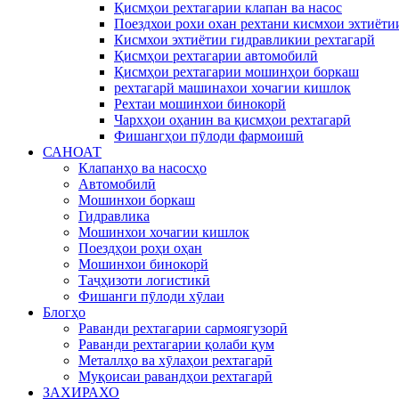
Қисмҳои рехтагарии клапан ва насос
Поездхои рохи охан рехтани кисмхои эхтиёти
Кисмхои эхтиётии гидравликии рехтагарй
Қисмҳои рехтагарии автомобилӣ
Қисмҳои рехтагарии мошинҳои боркаш
рехтагарй машинахои хочагии кишлок
Рехтаи мошинхои бинокорй
Чархҳои оҳанин ва қисмҳои рехтагарӣ
Фишангҳои пӯлоди фармоишӣ
САНОАТ
Клапанҳо ва насосҳо
Автомобилӣ
Мошинхои боркаш
Гидравлика
Мошинхои хочагии кишлок
Поездҳои роҳи оҳан
Мошинхои бинокорй
Таҷҳизоти логистикӣ
Фишанги пӯлоди хӯлаи
Блогҳо
Раванди рехтагарии сармоягузорӣ
Раванди рехтагарии қолаби қум
Металлҳо ва хӯлаҳои рехтагарӣ
Муқоисаи равандҳои рехтагарӣ
ЗАХИРАХО