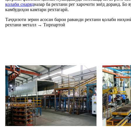
қолаби снаряд
назар ба рехтани рег харочоти зиёд доранд. Бо
камбудиҳои камтари рехтагарӣ.
Таҷҳизоти зерин асосан барои раванди рехтани қолаби ниҳо
рехтани металл → Тирпартоӣ