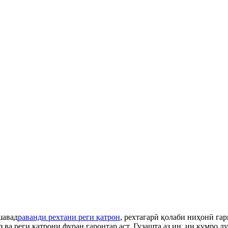
шавад
раванди рехтани реги қатрон
, рехтагарӣ қолаби ниҳонӣ га
ва реги қатрони фуран гаронтар аст. Гузашта аз ин, ин қумро д