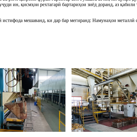
 вуҷуди ин, қисмҳои рехтагарӣ бартариҳои зиёд доранд, аз қабил
нӣ истифода мешаванд, ки дар бар мегиранд: Намунаҳои металл