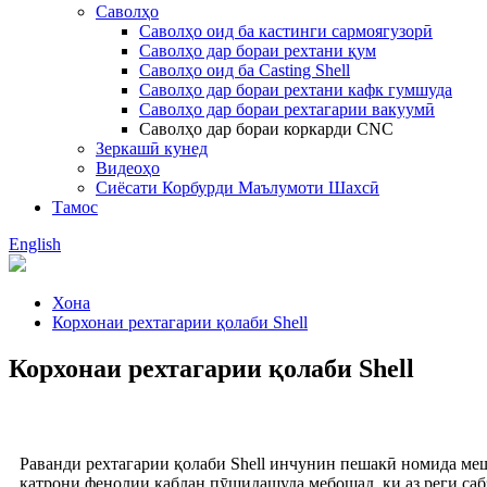
Саволҳо
Саволҳо оид ба кастинги сармоягузорӣ
Саволҳо дар бораи рехтани қум
Саволҳо оид ба Casting Shell
Саволҳо дар бораи рехтани кафк гумшуда
Саволҳо дар бораи рехтагарии вакуумӣ
Саволҳо дар бораи коркарди CNC
Зеркашӣ кунед
Видеоҳо
Сиёсати Корбурди Маълумоти Шахсӣ
Тамос
English
Хона
Корхонаи рехтагарии қолаби Shell
Корхонаи рехтагарии қолаби Shell
Раванди рехтагарии қолаби Shell инчунин пешакӣ номида ме
қатрони фенолии қаблан пӯшидашуда мебошад, ки аз реги сабз 