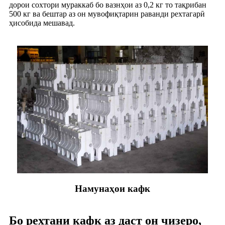
дорои сохтори мураккаб бо вазнҳои аз 0,2 кг то тақрибан
500 кг ва бештар аз он мувофиқтарин раванди рехтагарӣ
ҳисобида мешавад.
Намунаҳои кафк
Бо рехтани кафк аз даст он чизеро,