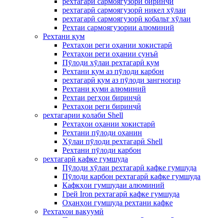
рехтагарӣ сармоягузорӣ биринҷӣ
рехтагарӣ сармоягузорӣ никел хӯлаи
рехтагарӣ сармоягузорӣ кобальт хӯлаи
Рехтаи сармоягузории алюминий
Рехтани қум
Рехтаҳои реги оҳании хокистарӣ
Рехтаҳои реги оҳании сунъӣ
Пӯлоди хӯлаи рехтагарӣ қум
Рехтани қум аз пӯлоди карбон
рехтагарӣ қум аз пӯлоди зангногир
Рехтани қуми алюминий
Рехтаи регҳои биринҷӣ
Рехтаҳои реги биринҷӣ
рехтагарии қолаби Shell
Рехтаҳои оҳании хокистарӣ
Рехтани пӯлоди оҳанин
Хӯлаи пӯлоди рехтагарӣ Shell
Рехтани пӯлоди карбон
рехтагарӣ кафке гумшуда
Пӯлоди хӯлаи рехтагарӣ кафке гумшуда
Пӯлоди карбон рехтагарӣ кафке гумшуда
Кафкҳои гумшудаи алюминий
Грей Iron рехтагарӣ кафке гумшуда
Оҳанҳои гумшуда рехтани кафке
Рехтаҳои вакуумӣ