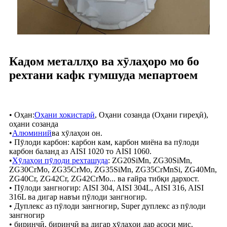
Кадом металлҳо ва хӯлаҳоро мо бо
рехтани кафк гумшуда мепартоем
• Оҳан:
Оҳани хокистарӣ
, Оҳани созанда (Оҳани гиреҳӣ),
оҳани созанда
•
Алюминий
ва хӯлаҳои он.
• Пӯлоди карбон: карбон кам, карбон миёна ва пӯлоди
карбон баланд аз AISI 1020 то AISI 1060.
•
Хӯлаҳои пӯлоди рехташуда
: ZG20SiMn, ZG30SiMn,
ZG30CrMo, ZG35CrMo, ZG35SiMn, ZG35CrMnSi, ZG40Mn,
ZG40Cr, ZG42Cr, ZG42CrMo... ва ғайра тибқи дархост.
• Пӯлоди зангногир: AISI 304, AISI 304L, AISI 316, AISI
316L ва дигар навъи пӯлоди зангногир.
• Дуплекс аз пӯлоди зангногир, Super дуплекс аз пӯлоди
зангногир
• биринҷӣ, биринҷӣ ва дигар хӯлаҳои дар асоси мис.