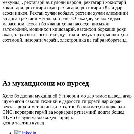
мекунад. , рехтагарӣ аз пӯлоди карбон, рехтагарӣ хокистарӣ
хокистарӣ, рехтагарӣ оҳан рехтагарӣ, рехтагарӣ хӯлаи дар
асоси никел, Рехтаи хӯлаи кобальт, рехтани хӯлаи алюминий
ва дигар рехтани металлҳои ранга. Соҳаҳое, ки мо хидмат
мерасонем, асосан бо клапанҳо ва насосҳо, қисмҳои
автомобилӣ, мошинҳои кишоварзӣ, вагонҳои боркаши роҳи
оҳан, таҷҳизоти логистикӣ, қуттиҳои редукторҳо, мошинҳои
сохтмонӣ, назорати ҷараён, электроника ва ғайра иборатанд.
Аз муҳандисони мо пурсед
Ҳоло бо дастаи муҳандисӣ ё тиҷории мо дар тамос шавед, агар
шумо ягон саволи техникӣ ё дархости тиҷоратӣ дар бораи
рехтагариҳои металлии дилхоҳатон бо хидматҳои коркарди
CNC, коркарди гармӣ ва коркарди рӯизаминӣ дошта бошед.
Шумо ба зудӣ ҷавоб хоҳед гирифт.
ҳозир тафтиш кунед