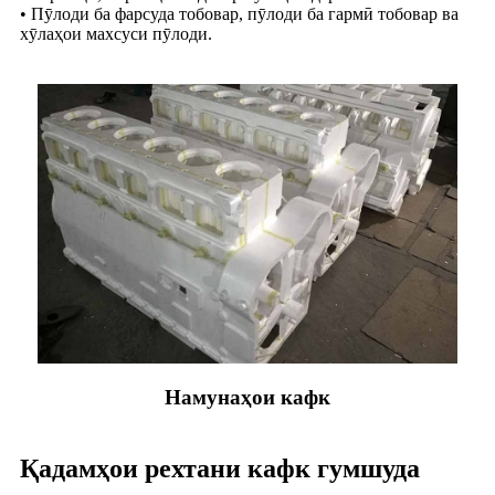
• Пӯлоди ба фарсуда тобовар, пӯлоди ба гармӣ тобовар ва
хӯлаҳои махсуси пӯлоди.
Намунаҳои кафк
Қадамҳои рехтани кафк гумшуда