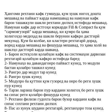
Ҳангоми рехтани кафк гумшуда, қум хушк нигоҳ дошта
мешавад ва пайваст карда намешавад ва намунаи кафк
барои ташаккули шакли рехтани дилхоҳ истифода мешавад.
Намунаи кафк дар истгоҳи коркарди Fill & Compact ба қум
"сармоягузорӣ" карда мешавад, ки қумро ба ҳама
холигоҳҳо медиҳад ва шакли берунии кафкро дастгирӣ
мекунад. Қум ба колбае, ки кластери рехтагарӣ дорад,
ворид карда мешавад ва фишурда мешавад, то ҳама холӣ ва
шаклҳо дастгирӣ карда шаванд.
1- Барои истеҳсоли қолабҳои кафк ва системаҳои дарвозаи
рехтагарӣ қолабҳои кафкро истифода баред
2- Намунаҳо ва давандагонро пайваст кунед, то модули
бастаи қолабро ташкил кунед
3- Рангро дар модул тар кунед
4- Рангро хушк кунед
5- Модулро ба қуттии қум гузоред ва онро бо реги хушк
пур кунед
6- Тарзи ларзиш барои пур кардани холигоҳ бо реги хушк
ва сипас реги қолабро фишурда кунед
7- Рехтани филизи гудохта барои бухор кардани кафк ва
сипас сохтани рехтани дилхох
8- Пас аз хунук шудани рехтагарӣ, рехтанҳоро тоза кунед.