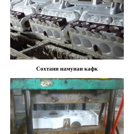
Сохтани намунаи кафк