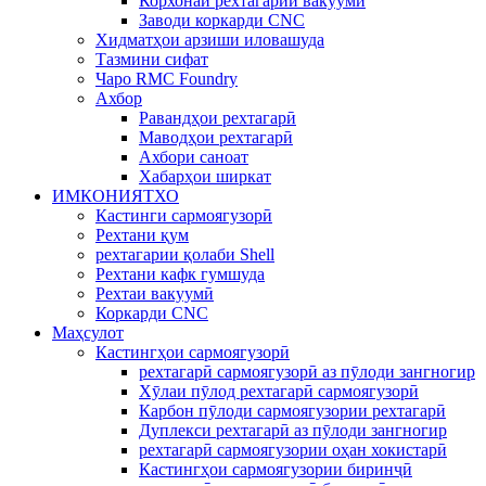
Корхонаи рехтагарии вакуумй
Заводи коркарди CNC
Хидматҳои арзиши иловашуда
Тазмини сифат
Чаро RMC Foundry
Ахбор
Равандҳои рехтагарӣ
Маводҳои рехтагарӣ
Ахбори саноат
Хабарҳои ширкат
ИМКОНИЯТХО
Кастинги сармоягузорӣ
Рехтани қум
рехтагарии қолаби Shell
Рехтани кафк гумшуда
Рехтаи вакуумӣ
Коркарди CNC
Маҳсулот
Кастингҳои сармоягузорӣ
рехтагарӣ сармоягузорӣ аз пӯлоди зангногир
Хӯлаи пӯлод рехтагарӣ сармоягузорӣ
Карбон пӯлоди сармоягузории рехтагарӣ
Дуплекси рехтагарӣ аз пӯлоди зангногир
рехтагарӣ сармоягузории оҳан хокистарӣ
Кастингҳои сармоягузории биринҷӣ