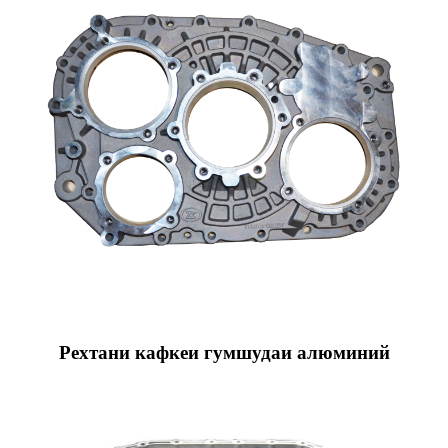
Рехтани кафкеи гумшудаи алюминий