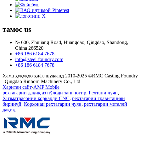
тамос
us
№ 600, Zhujiang Road, Huangdao, Qingdao, Shandong,
China 266520
+86 186 6184 7678
info@steel-foundry.com
+86 186 6184 7678
Ҳама ҳуқуқҳо ҳифз шудаанд 2010-2025 ©RMC Casting Foundry
| Qingdao Rinborn Machinery Co., Ltd
Харитаи сайт
-
AMP Mobile
рехтагарии дақиқ аз пӯлоди зангногир
,
Рехтани чуян
,
Хизматрасонии коркарди CNC
,
рехтагарии гравитацияи
биринҷӣ
,
Корхонаи рехтагарии чуян
,
рехтагарии металлӣ
дақиқ
,