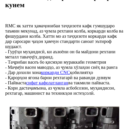
кунем
RMC як хатти ҳамаҷонибаи таҷҳизоти кафк гумшударо
таъмин мекунад, аз ҷумла рехтани колба, коркарди колба ва
фишурдани колба. Хатти мо аз таҷҳизоти коркарди кафк
дар саросари ҷаҳон ҳамчун стандарти саноат эътироф
шудааст.
- Гурӯҳи муҳандисӣ, ки аъзоёни он ба майдони рехтани
металл таваҷҷӯҳ доранд.
- Таҷрибаи васеъ бо қисмҳои мураккаби геометрия
- Маҷмӯи васеи маводҳо, аз ҷумла хӯлаҳои сиёҳ ва ранга
- Дар дохили хона
коркарди CNC
қобилиятҳо
- Қарорҳои ягона барои рехтагарӣ ва раванди дуввум
- Пайваста
сифат кафолатланган
ва такмили пайваста.
- Кори дастаҷамъона, аз ҷумла асбобсозон, муҳандисон,
рехтагар, машинист ва техникҳои истеҳсолӣ.