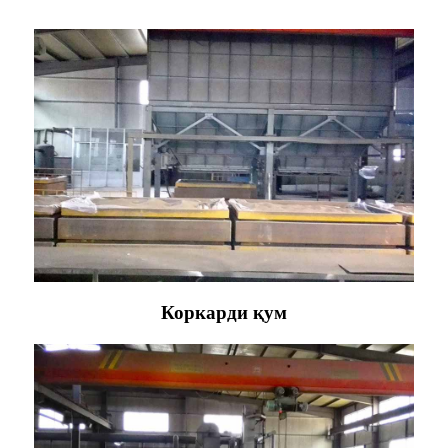
Коркарди қум