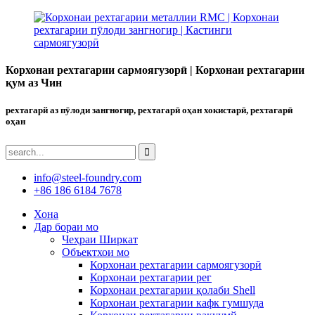
Корхонаи рехтагарии сармоягузорӣ | Корхонаи рехтагарии
қум аз Чин
рехтагарй аз пӯлоди зангногир, рехтагарӣ оҳан хокистарӣ, рехтагарӣ
оҳан
info@steel-foundry.com
+86 186 6184 7678
Хона
Дар бораи мо
Чеҳраи Ширкат
Объектхои мо
Корхонаи рехтагарии сармоягузорӣ
Корхонаи рехтагарии рег
Корхонаи рехтагарии қолаби Shell
Корхонаи рехтагарии кафк гумшуда