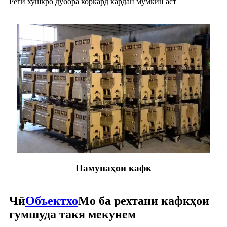
Реги хушкро дубора коркард кардан мумкин аст
Намунаҳои кафк
Чӣ
Объектхо
Мо ба рехтани кафкҳои
гумшуда такя мекунем