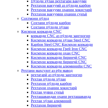
Пӯлоди хӯлаи рехтагарӣ вакуумӣ
Рехтаҳои вакуумӣ аз пӯлоди карбон
Рехтаҳои вакууми оҳании хокистарӣ
Рехтаҳои вакуумии оҳании сунъӣ
Сохтмони пӯлод
Сохтани пӯлоди карбон
Сохтани пӯлоди хӯлаи
Қисмҳои коркарди CNC
коркарди CNC аз пӯлоди зангногир
Қисмҳои коркарди хӯлаи Steel CNC
Карбон Steel CNC Қисмҳои коркарди
Қисмҳои коркарди Грей Iron CNC
Қисмҳои коркарди оҳан CNC
Қисмҳои коркарди биринҷӣ CNC
Қисмҳои коркарди биринҷӣ CNC
Қисмҳои коркарди алюминийи CNC
Рехтани маҳсулот аз рӯи мавод
рехтагарӣ аз пӯлоди зангногир
Рехтаи пӯлоди хӯлаи
Рехтаҳои пӯлоди карбон
Рехтаҳои оҳании хокистарӣ
Рехтаи чуяни сунъӣ
Рехташавандаи оҳани рехташаванда
Рехтаи хӯлаи алюминий
Рехтаҳои биринҷӣ