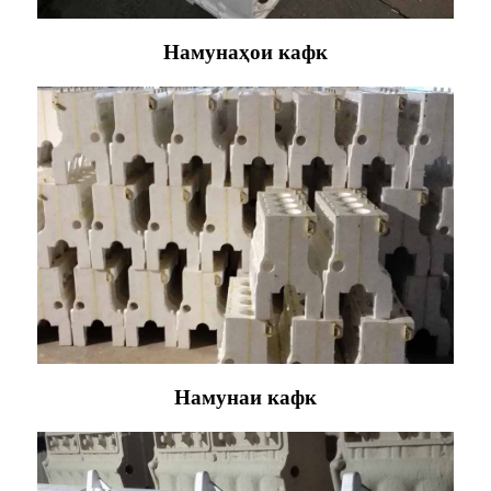
Намунаҳои кафк
Намунаи кафк