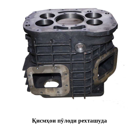
Қисмҳои пӯлоди рехташуда