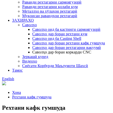
Раванди рехтагарии сармоягузорӣ
Раванди рехтагарии қолаби қум
Металлҳо ва хӯлаҳои рехтагарӣ
Муқоисаи равандҳои рехтагарӣ
ЗАХИРАХО
Саволҳо
Саволҳо оид ба кастинги сармоягузорӣ
Саволҳо дар бораи рехтани қум
Саволҳо оид ба Casting Shell
Саволҳо дар бораи рехтани кафк гумшуда
Саволҳо дар бораи рехтагарии вакуумӣ
Саволҳо дар бораи коркарди CNC
Зеркашӣ кунед
Видеоҳо
Сиёсати Корбурди Маълумоти Шахсӣ
Тамос
English
Хона
Рехтани кафк гумшуда
Рехтани кафк гумшуда