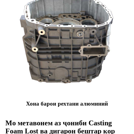
Хона барои рехтани алюминий
Мо метавонем аз ҷониби Casting
Foam Lost ва дигарон бештар кор