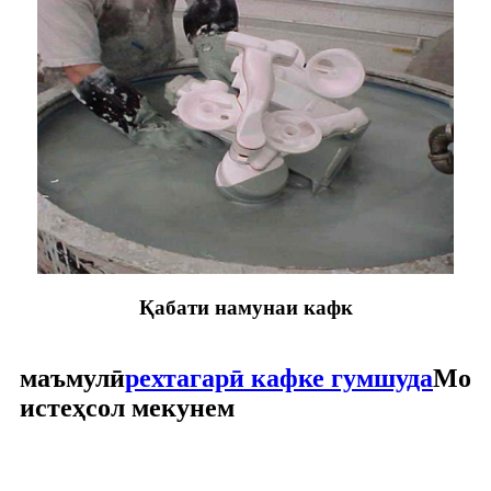
Қабати намунаи кафк
маъмулӣ
рехтагарӣ кафке гумшуда
Мо
истеҳсол мекунем