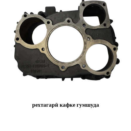
рехтагарӣ кафке гумшуда