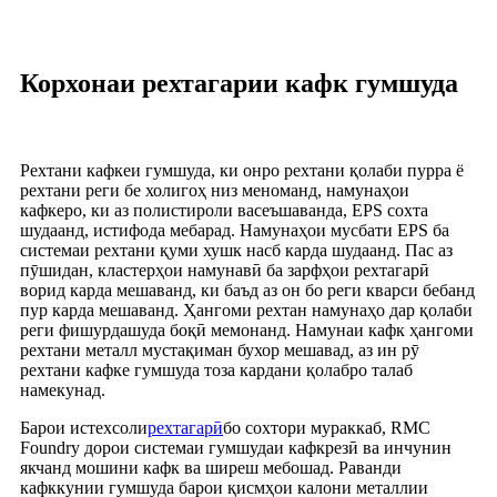
Корхонаи рехтагарии кафк гумшуда
Рехтани кафкеи гумшуда, ки онро рехтани қолаби пурра ё
рехтани реги бе холигоҳ низ меноманд, намунаҳои
кафкеро, ки аз полистироли васеъшаванда, EPS сохта
шудаанд, истифода мебарад. Намунаҳои мусбати EPS ба
системаи рехтани қуми хушк насб карда шудаанд. Пас аз
пӯшидан, кластерҳои намунавӣ ба зарфҳои рехтагарӣ
ворид карда мешаванд, ки баъд аз он бо реги кварси бебанд
пур карда мешаванд. Ҳангоми рехтан намунаҳо дар қолаби
реги фишурдашуда боқӣ мемонанд. Намунаи кафк ҳангоми
рехтани металл мустақиман бухор мешавад, аз ин рӯ
рехтани кафке гумшуда тоза кардани қолабро талаб
намекунад.
Барои истехсоли
рехтагарӣ
бо сохтори мураккаб, RMC
Foundry дорои системаи гумшудаи кафкрезӣ ва инчунин
якчанд мошини кафк ва ширеш мебошад. Раванди
кафккунии гумшуда барои қисмҳои калони металлии