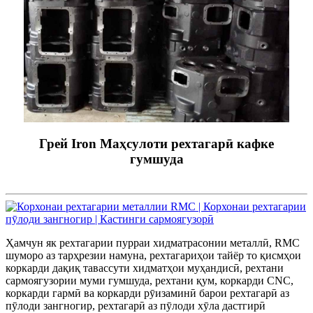
Грей Iron Маҳсулоти рехтагарӣ кафке
гумшуда
Ҳамчун як рехтагарии пурраи хидматрасонии металлӣ, RMC
шуморо аз тарҳрезии намуна, рехтагариҳои тайёр то қисмҳои
коркарди дақиқ тавассути хидматҳои муҳандисӣ, рехтани
сармоягузории муми гумшуда, рехтани қум, коркарди CNC,
коркарди гармӣ ва коркарди рӯизаминӣ барои рехтагарӣ аз
пӯлоди зангногир, рехтагарӣ аз пӯлоди хӯла дастгирӣ