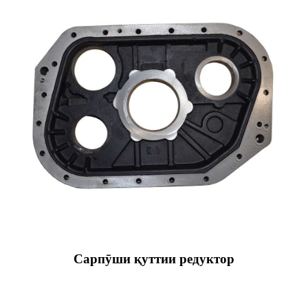
Сарпӯши қуттии редуктор