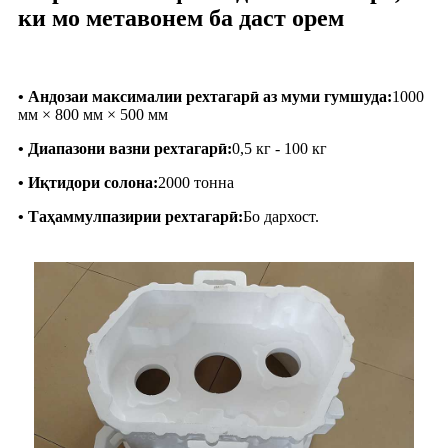
ки мо метавонем ба даст орем
• Андозаи максималии рехтагарӣ аз муми гумшуда:
1000
мм × 800 мм × 500 мм
• Диапазони вазни рехтагарӣ:
0,5 кг - 100 кг
• Иқтидори солона:
2000 тонна
• Таҳаммулпазирии рехтагарӣ:
Бо дархост.