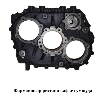
Фармоишгар рехтани кафке гумшуда