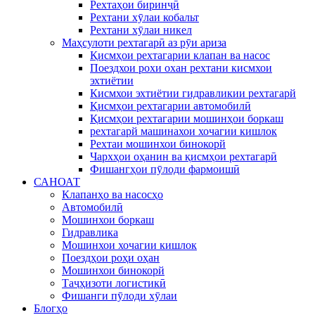
Рехтаҳои биринҷӣ
Рехтани хӯлаи кобальт
Рехтани хӯлаи никел
Маҳсулоти рехтагарӣ аз рӯи ариза
Қисмҳои рехтагарии клапан ва насос
Поездхои рохи охан рехтани кисмхои
эхтиётии
Кисмхои эхтиётии гидравликии рехтагарй
Қисмҳои рехтагарии автомобилӣ
Қисмҳои рехтагарии мошинҳои боркаш
рехтагарй машинахои хочагии кишлок
Рехтаи мошинхои бинокорй
Чархҳои оҳанин ва қисмҳои рехтагарӣ
Фишангҳои пӯлоди фармоишӣ
САНОАТ
Клапанҳо ва насосҳо
Автомобилӣ
Мошинхои боркаш
Гидравлика
Мошинхои хочагии кишлок
Поездҳои роҳи оҳан
Мошинхои бинокорй
Таҷҳизоти логистикӣ
Фишанги пӯлоди хӯлаи
Блогҳо