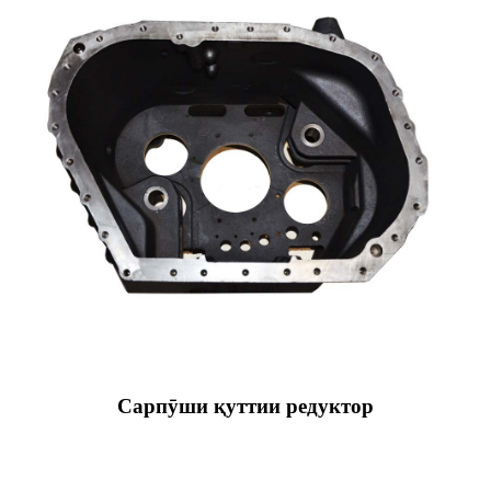
Сарпӯши қуттии редуктор