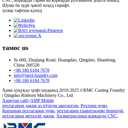
CNC, коркарди гармӣ ва коркарди рӯизаминӣ дошта бошед.
Шумо ба зудӣ ҷавоб хоҳед гирифт.
ҳозир тафтиш кунед
тамос
us
№ 600, Zhujiang Road, Huangdao, Qingdao, Shandong,
China 266520
+86 186 6184 7678
info@steel-foundry.com
+86 186 6184 7678
Ҳама ҳуқуқҳо ҳифз шудаанд 2010-2025 ©RMC Casting Foundry
| Qingdao Rinborn Machinery Co., Ltd
Харитаи сайт
-
AMP Mobile
рехтагарии дақиқ аз пӯлоди зангногир
,
Рехтани чуян
,
Корхонаи рехтагарии чуян
,
рехтагарии гравитацияи биринҷӣ
,
рехтагарии металлӣ дақиқ
,
Хизматрасонии коркарди CNC
,