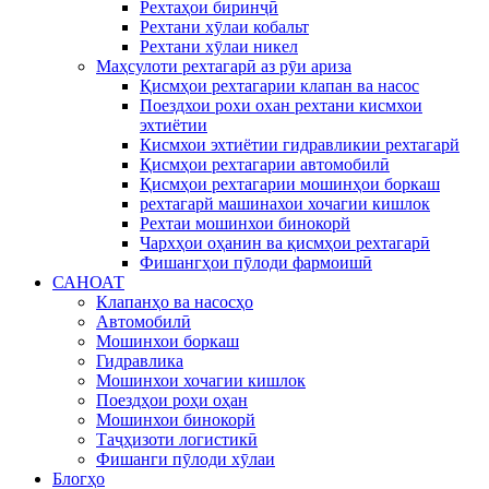
Рехтаҳои биринҷӣ
Рехтани хӯлаи кобальт
Рехтани хӯлаи никел
Маҳсулоти рехтагарӣ аз рӯи ариза
Қисмҳои рехтагарии клапан ва насос
Поездхои рохи охан рехтани кисмхои
эхтиётии
Кисмхои эхтиётии гидравликии рехтагарй
Қисмҳои рехтагарии автомобилӣ
Қисмҳои рехтагарии мошинҳои боркаш
рехтагарй машинахои хочагии кишлок
Рехтаи мошинхои бинокорй
Чархҳои оҳанин ва қисмҳои рехтагарӣ
Фишангҳои пӯлоди фармоишӣ
САНОАТ
Клапанҳо ва насосҳо
Автомобилӣ
Мошинхои боркаш
Гидравлика
Мошинхои хочагии кишлок
Поездҳои роҳи оҳан
Мошинхои бинокорй
Таҷҳизоти логистикӣ
Фишанги пӯлоди хӯлаи
Блогҳо