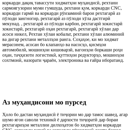
коркарди дақиқ тавассути хидматҳои муҳандисӣ, рехтани
сармоягузории муми гумшуда, рехтани қум, коркарди CNC,
коркарди гармӣ ва коркарди рӯизаминӣ барои рехтагарӣ аз
пӯлоди зангногир, рехтагарӣ аз пӯлоди хӯла дастгирӣ
мекунад. , рехтагарӣ аз пӯлоди карбон, рехтагарӣ хокистарӣ
хокистарӣ, рехтагарӣ оҳан рехтагарӣ, рехтагарӣ хӯлаи дар
асоси никел, Рехтаи хӯлаи кобальт, рехтани хӯлаи алюминий
ва дигар рехтани металлҳои ранга. Соҳаҳое, ки мо хидмат
мерасонем, асосан бо клапанҳо ва насосҳо, қисмҳои
автомобилӣ, мошинҳои кишоварзӣ, вагонҳои боркаши роҳи
оҳан, таҷҳизоти логистикӣ, қуттиҳои редукторҳо, мошинҳои
сохтмонӣ, назорати ҷараён, электроника ва ғайра иборатанд.
Аз муҳандисони мо пурсед
Ҳоло бо дастаи муҳандисӣ ё тиҷории мо дар тамос шавед, агар
шумо ягон саволи техникӣ ё дархости тиҷоратӣ дар бораи
рехтагариҳои металлии дилхоҳатон бо хидматҳои коркарди