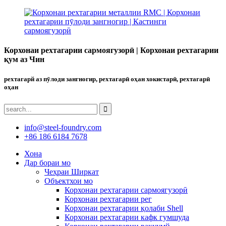
Корхонаи рехтагарии сармоягузорӣ | Корхонаи рехтагарии
қум аз Чин
рехтагарй аз пӯлоди зангногир, рехтагарӣ оҳан хокистарӣ, рехтагарӣ
оҳан
info@steel-foundry.com
+86 186 6184 7678
Хона
Дар бораи мо
Чеҳраи Ширкат
Объектхои мо
Корхонаи рехтагарии сармоягузорӣ
Корхонаи рехтагарии рег
Корхонаи рехтагарии қолаби Shell
Корхонаи рехтагарии кафк гумшуда