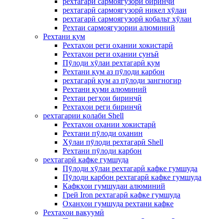
рехтагарӣ сармоягузорӣ биринҷӣ
рехтагарӣ сармоягузорӣ никел хӯлаи
рехтагарӣ сармоягузорӣ кобальт хӯлаи
Рехтаи сармоягузории алюминий
Рехтани қум
Рехтаҳои реги оҳании хокистарӣ
Рехтаҳои реги оҳании сунъӣ
Пӯлоди хӯлаи рехтагарӣ қум
Рехтани қум аз пӯлоди карбон
рехтагарӣ қум аз пӯлоди зангногир
Рехтани қуми алюминий
Рехтаи регҳои биринҷӣ
Рехтаҳои реги биринҷӣ
рехтагарии қолаби Shell
Рехтаҳои оҳании хокистарӣ
Рехтани пӯлоди оҳанин
Хӯлаи пӯлоди рехтагарӣ Shell
Рехтани пӯлоди карбон
рехтагарӣ кафке гумшуда
Пӯлоди хӯлаи рехтагарӣ кафке гумшуда
Пӯлоди карбон рехтагарӣ кафке гумшуда
Кафкҳои гумшудаи алюминий
Грей Iron рехтагарӣ кафке гумшуда
Оҳанҳои гумшуда рехтани кафке
Рехтаҳои вакуумӣ