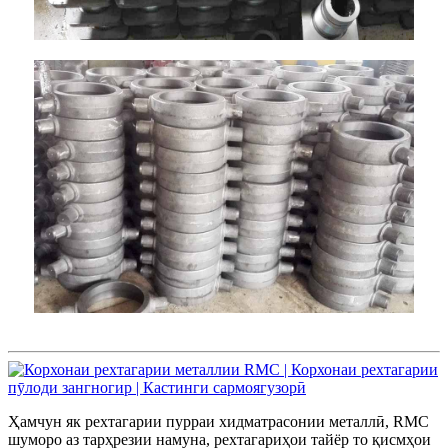
Ҳамчун як рехтагарии пурраи хидматрасонии металлӣ, RMC
шуморо аз тарҳрезии намуна, рехтагариҳои тайёр то қисмҳои