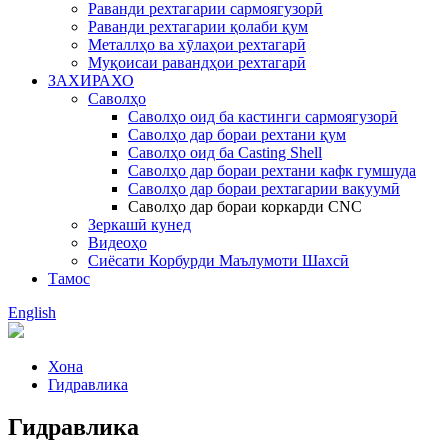
Раванди рехтагарии сармоягузорӣ
Раванди рехтагарии қолаби қум
Металлҳо ва хӯлаҳои рехтагарӣ
Муқоисаи равандҳои рехтагарӣ
ЗАХИРАХО
Саволҳо
Саволҳо оид ба кастинги сармоягузорӣ
Саволҳо дар бораи рехтани қум
Саволҳо оид ба Casting Shell
Саволҳо дар бораи рехтани кафк гумшуда
Саволҳо дар бораи рехтагарии вакуумӣ
Саволҳо дар бораи коркарди CNC
Зеркашӣ кунед
Видеоҳо
Сиёсати Корбурди Маълумоти Шахсӣ
Тамос
English
Хона
Гидравлика
Гидравлика