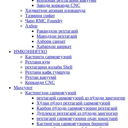
Корхонаи рехтагарии вакуумй
Заводи коркарди CNC
Хидматҳои арзиши иловашуда
Тазмини сифат
Чаро RMC Foundry
Ахбор
Равандҳои рехтагарӣ
Маводҳои рехтагарӣ
Ахбори саноат
Хабарҳои ширкат
ИМКОНИЯТХО
Кастинги сармоягузорӣ
Рехтани қум
рехтагарии қолаби Shell
Рехтани кафк гумшуда
Рехтаи вакуумӣ
Коркарди CNC
Маҳсулот
Кастингҳои сармоягузорӣ
рехтагарӣ сармоягузорӣ аз пӯлоди зангногир
Хӯлаи пӯлод рехтагарӣ сармоягузорӣ
Карбон пӯлоди сармоягузории рехтагарӣ
Дуплекси рехтагарӣ аз пӯлоди зангногир
рехтагарӣ сармоягузории оҳан хокистарӣ
Кастингҳои сармоягузории биринҷӣ