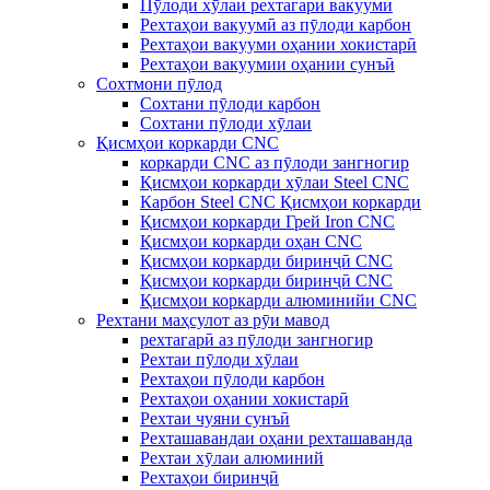
Пӯлоди хӯлаи рехтагарӣ вакуумӣ
Рехтаҳои вакуумӣ аз пӯлоди карбон
Рехтаҳои вакууми оҳании хокистарӣ
Рехтаҳои вакуумии оҳании сунъӣ
Сохтмони пӯлод
Сохтани пӯлоди карбон
Сохтани пӯлоди хӯлаи
Қисмҳои коркарди CNC
коркарди CNC аз пӯлоди зангногир
Қисмҳои коркарди хӯлаи Steel CNC
Карбон Steel CNC Қисмҳои коркарди
Қисмҳои коркарди Грей Iron CNC
Қисмҳои коркарди оҳан CNC
Қисмҳои коркарди биринҷӣ CNC
Қисмҳои коркарди биринҷӣ CNC
Қисмҳои коркарди алюминийи CNC
Рехтани маҳсулот аз рӯи мавод
рехтагарӣ аз пӯлоди зангногир
Рехтаи пӯлоди хӯлаи
Рехтаҳои пӯлоди карбон
Рехтаҳои оҳании хокистарӣ
Рехтаи чуяни сунъӣ
Рехташавандаи оҳани рехташаванда
Рехтаи хӯлаи алюминий
Рехтаҳои биринҷӣ