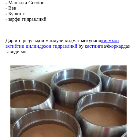
- Манзили Gerotor
- Вен
- Бушинг
- зарфи гидравликӣ
Дар ин ҷо ҷузъҳои маъмулӣ хидмат мекунанд
кисмхои
эхтиётии цилиндрхои гидравликй
by
кастинг
ва/ё
коркард
аз
заводи мо: