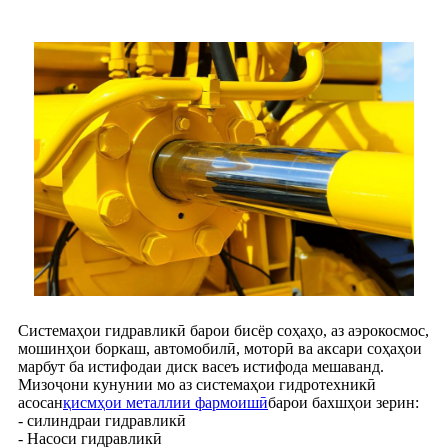
Системаҳои гидравликӣ барои бисёр соҳаҳо, аз аэрокосмос,
мошинҳои боркаш, автомобилӣ, моторӣ ва аксари соҳаҳои
марбут ба истифодаи диск васеъ истифода мешаванд.
Мизоҷони кунунии мо аз системаҳои гидротехникӣ
асосан
қисмҳои металлии фармоишӣ
барои бахшҳои зерин:
- силиндраи гидравликӣ
- Насоси гидравликӣ