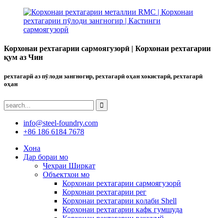
Корхонаи рехтагарии сармоягузорӣ | Корхонаи рехтагарии
қум аз Чин
рехтагарй аз пӯлоди зангногир, рехтагарӣ оҳан хокистарӣ, рехтагарӣ
оҳан
info@steel-foundry.com
+86 186 6184 7678
Хона
Дар бораи мо
Чеҳраи Ширкат
Объектхои мо
Корхонаи рехтагарии сармоягузорӣ
Корхонаи рехтагарии рег
Корхонаи рехтагарии қолаби Shell
Корхонаи рехтагарии кафк гумшуда