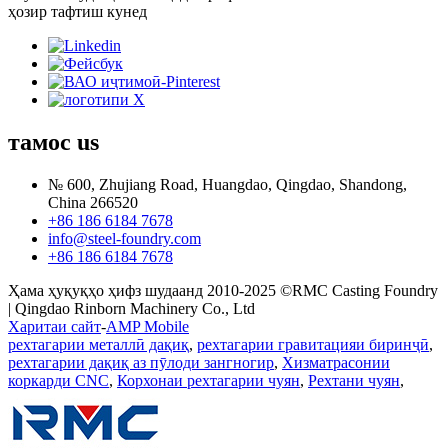
ҳозир тафтиш кунед
тамос
us
№ 600, Zhujiang Road, Huangdao, Qingdao, Shandong,
China 266520
+86 186 6184 7678
info@steel-foundry.com
+86 186 6184 7678
Ҳама ҳуқуқҳо ҳифз шудаанд 2010-2025 ©RMC Casting Foundry
| Qingdao Rinborn Machinery Co., Ltd
Харитаи сайт
-
AMP Mobile
рехтагарии металлӣ дақиқ
,
рехтагарии гравитацияи биринҷӣ
,
рехтагарии дақиқ аз пӯлоди зангногир
,
Хизматрасонии
коркарди CNC
,
Корхонаи рехтагарии чуян
,
Рехтани чуян
,