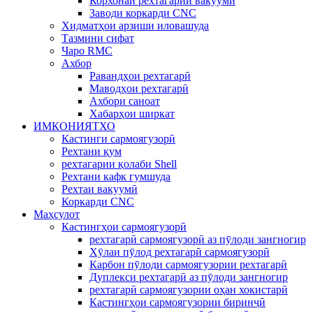
Корхонаи рехтагарии вакуумй
Заводи коркарди CNC
Хидматҳои арзиши иловашуда
Тазмини сифат
Чаро RMC
Ахбор
Равандҳои рехтагарӣ
Маводҳои рехтагарӣ
Ахбори саноат
Хабарҳои ширкат
ИМКОНИЯТХО
Кастинги сармоягузорӣ
Рехтани қум
рехтагарии қолаби Shell
Рехтани кафк гумшуда
Рехтаи вакуумӣ
Коркарди CNC
Маҳсулот
Кастингҳои сармоягузорӣ
рехтагарӣ сармоягузорӣ аз пӯлоди зангногир
Хӯлаи пӯлод рехтагарӣ сармоягузорӣ
Карбон пӯлоди сармоягузории рехтагарӣ
Дуплекси рехтагарӣ аз пӯлоди зангногир
рехтагарӣ сармоягузории оҳан хокистарӣ
Кастингҳои сармоягузории биринҷӣ