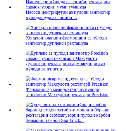
Насоси центрифугаи аз пӯлоди зангногир
пўшидашуда аз ҷониби ...
Хонаҳои клапани фармоишии аз пӯлоди
зангногир дуплекси рехташуда
Дуплекси рехтагарии сармоягузории аз
пӯлоди зангногир ...
Фармоишгар меандохтанд аз пӯлоди
зангногир Маҳсулоти рехтагарӣ Precision
рехтагарии сармоягузории пӯлоди карбон
фармоишӣ барои Spa Truck...