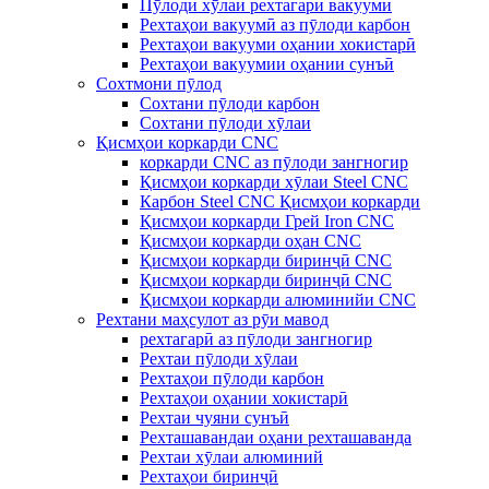
Пӯлоди хӯлаи рехтагарӣ вакуумӣ
Рехтаҳои вакуумӣ аз пӯлоди карбон
Рехтаҳои вакууми оҳании хокистарӣ
Рехтаҳои вакуумии оҳании сунъӣ
Сохтмони пӯлод
Сохтани пӯлоди карбон
Сохтани пӯлоди хӯлаи
Қисмҳои коркарди CNC
коркарди CNC аз пӯлоди зангногир
Қисмҳои коркарди хӯлаи Steel CNC
Карбон Steel CNC Қисмҳои коркарди
Қисмҳои коркарди Грей Iron CNC
Қисмҳои коркарди оҳан CNC
Қисмҳои коркарди биринҷӣ CNC
Қисмҳои коркарди биринҷӣ CNC
Қисмҳои коркарди алюминийи CNC
Рехтани маҳсулот аз рӯи мавод
рехтагарӣ аз пӯлоди зангногир
Рехтаи пӯлоди хӯлаи
Рехтаҳои пӯлоди карбон
Рехтаҳои оҳании хокистарӣ
Рехтаи чуяни сунъӣ
Рехташавандаи оҳани рехташаванда
Рехтаи хӯлаи алюминий
Рехтаҳои биринҷӣ