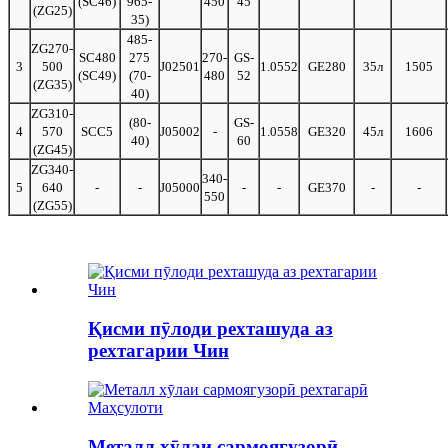
(SC46)
965-
450
45
(ZG25)
35)
485-
ZG270-
SC480
275
270-
GS-
3
500
J02501
1.0552
GE280
35л
1505
(SC49)
(70-
480
52
(ZG35)
40)
ZG310-
(80-
GS-
4
570
SCC5
J05002
-
1.0558
GE320
45л
1606
40)
60
(ZG45)
ZG340-
340-
5
640
-
-
J05000
-
-
GE370
-
-
550
(ZG55)
Қисми пӯлоди рехташуда аз
рехтагарии Чин
Металл хӯлаи сармоягузорӣ