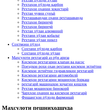
Рехтаи пӯлоди хӯлаи
Рехтаҳои пӯлоди карбон
Рехтаҳои оҳании хокистарӣ
Рехтаи чуяни сунъӣ
Рехташавандаи оҳани рехташаванда
Рехтаҳои биринҷӣ
Рехтаҳои биринҷӣ
Рехтаи хӯлаи алюминий
Рехтани хӯлаи кобальт
Рехтани хӯлаи никел
Сохтмони пӯлод
Сохтани пӯлоди карбон
Сохтани пӯлоди хӯлаи
Маҳсулоти рехтагарӣ аз рӯи ариза
Қисмҳои рехтагарии клапан ва насос
Поездхои рохи охан рехтани кисмхои эхтиётии
Кисмхои эхтиётии гидравликии рехтагарй
Қисмҳои рехтагарии автомобилӣ
Қисмҳои рехтагарии мошинҳои боркаш
рехтагарй машинахои хочагии кишлок
Рехтаи мошинхои бинокорй
Чархҳои оҳанин ва қисмҳои рехтагарӣ
Фишангҳои пӯлоди фармоишӣ
Маҳсулоти пешниҳодшуда