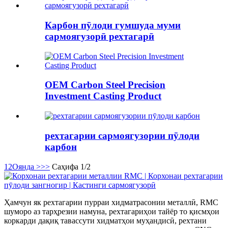
Карбон пӯлоди гумшуда муми
сармоягузорӣ рехтагарӣ
OEM Carbon Steel Precision
Investment Casting Product
рехтагарии сармоягузории пӯлоди
карбон
1
2
Оянда >
>>
Саҳифа 1/2
Ҳамчун як рехтагарии пурраи хидматрасонии металлӣ, RMC
шуморо аз тарҳрезии намуна, рехтагариҳои тайёр то қисмҳои
коркарди дақиқ тавассути хидматҳои муҳандисӣ, рехтани