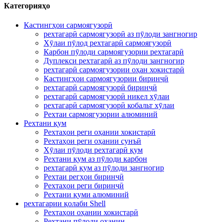
Категорияҳо
Кастингҳои сармоягузорӣ
рехтагарӣ сармоягузорӣ аз пӯлоди зангногир
Хӯлаи пӯлод рехтагарӣ сармоягузорӣ
Карбон пӯлоди сармоягузории рехтагарӣ
Дуплекси рехтагарӣ аз пӯлоди зангногир
рехтагарӣ сармоягузории оҳан хокистарӣ
Кастингҳои сармоягузории биринҷӣ
рехтагарӣ сармоягузорӣ биринҷӣ
рехтагарӣ сармоягузорӣ никел хӯлаи
рехтагарӣ сармоягузорӣ кобальт хӯлаи
Рехтаи сармоягузории алюминий
Рехтани қум
Рехтаҳои реги оҳании хокистарӣ
Рехтаҳои реги оҳании сунъӣ
Хӯлаи пӯлоди рехтагарӣ қум
Рехтани қум аз пӯлоди карбон
рехтагарӣ қум аз пӯлоди зангногир
Рехтаи регҳои биринҷӣ
Рехтаҳои реги биринҷӣ
Рехтани қуми алюминий
рехтагарии қолаби Shell
Рехтаҳои оҳании хокистарӣ
Рехтани пӯлоди оҳанин