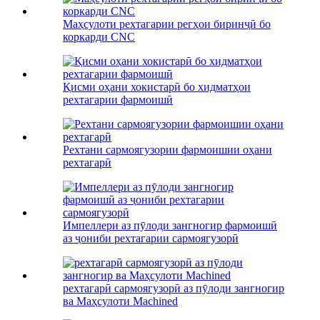
Маҳсулоти рехтагарии регҳои биринҷӣ бо
коркарди CNC
Қисми оҳани хокистарӣ бо хидматҳои
рехтагарии фармоишӣ
Рехтани сармоягузории фармоишии оҳани
рехтагарӣ
Импеллери аз пӯлоди зангногир фармоишӣ
аз ҷониби рехтагарии сармоягузорӣ
рехтагарӣ сармоягузорӣ аз пӯлоди зангногир
ва Маҳсулоти Machined