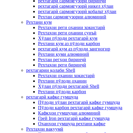
рехтагарӣ сармоягузорӣ биринҷӣ
рехтагарӣ сармоягузорӣ никел хӯлаи
рехтагарӣ сармоягузорӣ кобальт хӯлаи
Рехтаи сармоягузории алюминий
Рехтани қум
Рехтаҳои реги оҳании хокистарӣ
Рехтаҳои реги оҳании сунъӣ
Хӯлаи пӯлоди рехтагарӣ қум
Рехтани қум аз пӯлоди карбон
рехтагарӣ қум аз пӯлоди зангногир
Рехтани қуми алюминий
Рехтаи регҳои биринҷӣ
Рехтаҳои реги биринҷӣ
рехтагарии қолаби Shell
Рехтаҳои оҳании хокистарӣ
Рехтани пӯлоди оҳанин
Хӯлаи пӯлоди рехтагарӣ Shell
Рехтани пӯлоди карбон
рехтагарӣ кафке гумшуда
Пӯлоди хӯлаи рехтагарӣ кафке гумшуда
Пӯлоди карбон рехтагарӣ кафке гумшуда
Кафкҳои гумшудаи алюминий
Грей Iron рехтагарӣ кафке гумшуда
Оҳанҳои гумшуда рехтани кафке
Рехтаҳои вакуумӣ