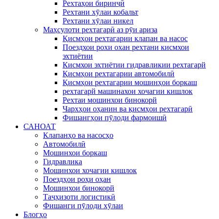
Рехтаҳои биринҷӣ
Рехтани хӯлаи кобальт
Рехтани хӯлаи никел
Маҳсулоти рехтагарӣ аз рӯи ариза
Қисмҳои рехтагарии клапан ва насос
Поездхои рохи охан рехтани кисмхои
эхтиётии
Кисмхои эхтиётии гидравликии рехтагарй
Қисмҳои рехтагарии автомобилӣ
Қисмҳои рехтагарии мошинҳои боркаш
рехтагарй машинахои хочагии кишлок
Рехтаи мошинхои бинокорй
Чархҳои оҳанин ва қисмҳои рехтагарӣ
Фишангҳои пӯлоди фармоишӣ
САНОАТ
Клапанҳо ва насосҳо
Автомобилӣ
Мошинхои боркаш
Гидравлика
Мошинхои хочагии кишлок
Поездҳои роҳи оҳан
Мошинхои бинокорй
Таҷҳизоти логистикӣ
Фишанги пӯлоди хӯлаи
Блогҳо