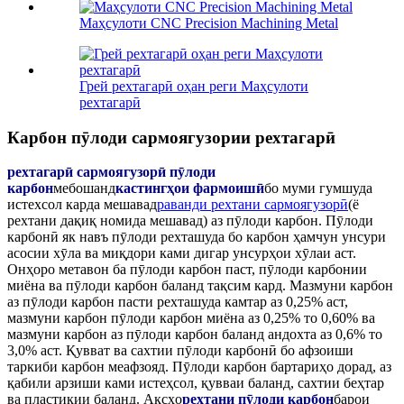
Маҳсулоти CNC Precision Machining Metal
Грей рехтагарӣ оҳан реги Маҳсулоти
рехтагарӣ
Карбон пӯлоди сармоягузории рехтагарӣ
рехтагарӣ сармоягузорӣ пӯлоди
карбон
мебошанд
кастингҳои фармоишӣ
бо муми гумшуда
истехсол карда мешавад
раванди рехтани сармоягузорӣ
(ё
рехтани дақиқ номида мешавад) аз пӯлоди карбон. Пӯлоди
карбонӣ як навъ пӯлоди рехташуда бо карбон ҳамчун унсури
асосии хӯла ва миқдори ками дигар унсурҳои хӯлаи аст.
Онҳоро метавон ба пӯлоди карбон паст, пӯлоди карбонии
миёна ва пӯлоди карбон баланд тақсим кард. Мазмуни карбон
аз пӯлоди карбон пасти рехташуда камтар аз 0,25% аст,
мазмуни карбон пӯлоди карбон миёна аз 0,25% то 0,60% ва
мазмуни карбон аз пӯлоди карбон баланд андохта аз 0,6% то
3,0% аст. Қувват ва сахтии пӯлоди карбонӣ бо афзоиши
таркиби карбон меафзояд. Пӯлоди карбон бартариҳо дорад, аз
қабили арзиши ками истеҳсол, қувваи баланд, сахтии беҳтар
ва пластикии баланд. Аксҳо
рехтани пӯлоди карбон
барои