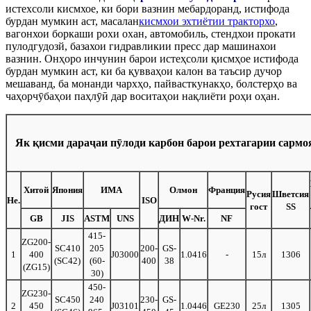
истехсоли кисмхое, ки бори вазнин мебардоранд, истифода
бурдан мумкин аст, масалан
кисмхои эхтиётии тракторхо
,
вагонхои боркаши рохи охан, автомобиль, стендхои прокати
пулодгудозй, базахои гидравликии пресс дар машинахои
вазнин. Онҳоро инчунин барои истеҳсоли қисмҳое истифода
бурдан мумкин аст, ки ба қувваҳои калон ва таъсир дучор
мешаванд, ба монанди чархҳо, пайвасткунакҳо, болстерҳо ва
чаҳорчӯбаҳои паҳлӯӣ дар воситаҳои нақлиёти роҳи оҳан.
Як қисми дараҷаи пӯлоди карбон барои рехтагарии сармо
Хитой
Япония
ИМА
Олмон
Франция
Русия
Шветсия
Не.
ISO
гост
SS
GB
JIS
ASTM
UNS
ДИН
W-Nr.
NF
415-
ZG200-
SC410
205
200-
GS-
1
400
J03000
1.0416
-
15л
1306
(SC42)
(60-
400
38
(ZG15)
30)
450-
ZG230-
SC450
240
230-
GS-
2
450
J03101
1.0446
GE230
25л
1305