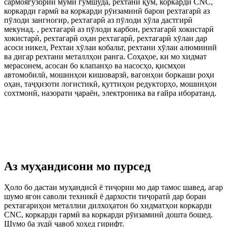
сармоягузории муми гумшуда, рехтани қум, коркарди CNC,
коркарди гармӣ ва коркарди рӯизаминӣ барои рехтагарӣ аз
пӯлоди зангногир, рехтагарӣ аз пӯлоди хӯла дастгирӣ
мекунад. , рехтагарӣ аз пӯлоди карбон, рехтагарӣ хокистарӣ
хокистарӣ, рехтагарӣ оҳан рехтагарӣ, рехтагарӣ хӯлаи дар
асоси никел, Рехтаи хӯлаи кобальт, рехтани хӯлаи алюминий
ва дигар рехтани металлҳои ранга. Соҳаҳое, ки мо хидмат
мерасонем, асосан бо клапанҳо ва насосҳо, қисмҳои
автомобилӣ, мошинҳои кишоварзӣ, вагонҳои боркаши роҳи
оҳан, таҷҳизоти логистикӣ, қуттиҳои редукторҳо, мошинҳои
сохтмонӣ, назорати ҷараён, электроника ва ғайра иборатанд.
Аз муҳандисони мо пурсед
Ҳоло бо дастаи муҳандисӣ ё тиҷории мо дар тамос шавед, агар
шумо ягон саволи техникӣ ё дархости тиҷоратӣ дар бораи
рехтагариҳои металлии дилхоҳатон бо хидматҳои коркарди
CNC, коркарди гармӣ ва коркарди рӯизаминӣ дошта бошед.
Шумо ба зудӣ ҷавоб хоҳед гирифт.