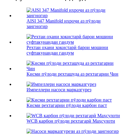
AISI 347 Manifold ихроҷи аз пӯлоди
зангногир
Рехтаи оҳани хокистарӣ барои мошини
суфтакунандаи гандум
Қисми пӯлоди рехташуда аз рехтагарии Чин
Импеллери насоси марказгурез
Қисми рехтагарии пӯлоди карбон паст
WCB карбон пӯлоди рехтагарӣ Маҳсулоти