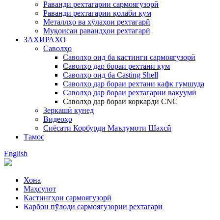
Раванди рехтагарии сармоягузорӣ
Раванди рехтагарии қолаби қум
Металлҳо ва хӯлаҳои рехтагарӣ
Муқоисаи равандҳои рехтагарӣ
ЗАХИРАХО
Саволҳо
Саволҳо оид ба кастинги сармоягузорӣ
Саволҳо дар бораи рехтани қум
Саволҳо оид ба Casting Shell
Саволҳо дар бораи рехтани кафк гумшуда
Саволҳо дар бораи рехтагарии вакуумӣ
Саволҳо дар бораи коркарди CNC
Зеркашӣ кунед
Видеоҳо
Сиёсати Корбурди Маълумоти Шахсӣ
Тамос
English
Хона
Маҳсулот
Кастингҳои сармоягузорӣ
Карбон пӯлоди сармоягузории рехтагарӣ