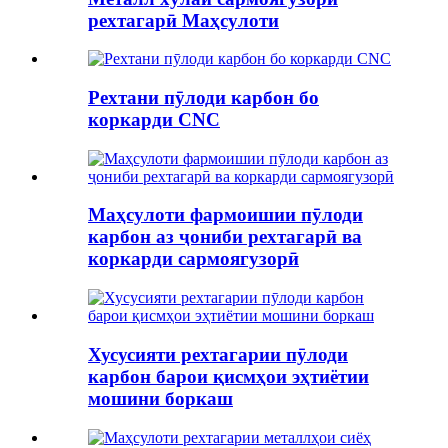
рехтагарӣ Маҳсулоти
Рехтани пӯлоди карбон бо
коркарди CNC
Маҳсулоти фармоишии пӯлоди
карбон аз ҷониби рехтагарӣ ва
коркарди сармоягузорӣ
Хусусияти рехтагарии пӯлоди
карбон барои қисмҳои эҳтиётии
мошини боркаш