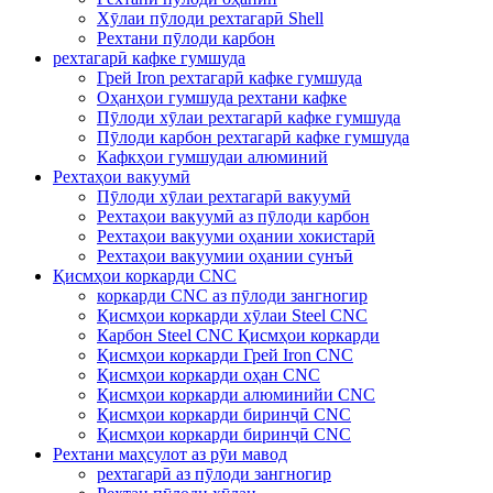
Хӯлаи пӯлоди рехтагарӣ Shell
Рехтани пӯлоди карбон
рехтагарӣ кафке гумшуда
Грей Iron рехтагарӣ кафке гумшуда
Оҳанҳои гумшуда рехтани кафке
Пӯлоди хӯлаи рехтагарӣ кафке гумшуда
Пӯлоди карбон рехтагарӣ кафке гумшуда
Кафкҳои гумшудаи алюминий
Рехтаҳои вакуумӣ
Пӯлоди хӯлаи рехтагарӣ вакуумӣ
Рехтаҳои вакуумӣ аз пӯлоди карбон
Рехтаҳои вакууми оҳании хокистарӣ
Рехтаҳои вакуумии оҳании сунъӣ
Қисмҳои коркарди CNC
коркарди CNC аз пӯлоди зангногир
Қисмҳои коркарди хӯлаи Steel CNC
Карбон Steel CNC Қисмҳои коркарди
Қисмҳои коркарди Грей Iron CNC
Қисмҳои коркарди оҳан CNC
Қисмҳои коркарди алюминийи CNC
Қисмҳои коркарди биринҷӣ CNC
Қисмҳои коркарди биринҷӣ CNC
Рехтани маҳсулот аз рӯи мавод
рехтагарӣ аз пӯлоди зангногир