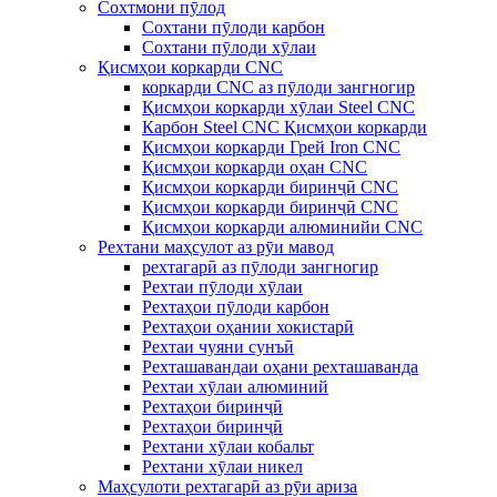
Сохтмони пӯлод
Сохтани пӯлоди карбон
Сохтани пӯлоди хӯлаи
Қисмҳои коркарди CNC
коркарди CNC аз пӯлоди зангногир
Қисмҳои коркарди хӯлаи Steel CNC
Карбон Steel CNC Қисмҳои коркарди
Қисмҳои коркарди Грей Iron CNC
Қисмҳои коркарди оҳан CNC
Қисмҳои коркарди биринҷӣ CNC
Қисмҳои коркарди биринҷӣ CNC
Қисмҳои коркарди алюминийи CNC
Рехтани маҳсулот аз рӯи мавод
рехтагарӣ аз пӯлоди зангногир
Рехтаи пӯлоди хӯлаи
Рехтаҳои пӯлоди карбон
Рехтаҳои оҳании хокистарӣ
Рехтаи чуяни сунъӣ
Рехташавандаи оҳани рехташаванда
Рехтаи хӯлаи алюминий
Рехтаҳои биринҷӣ
Рехтаҳои биринҷӣ
Рехтани хӯлаи кобальт
Рехтани хӯлаи никел
Маҳсулоти рехтагарӣ аз рӯи ариза