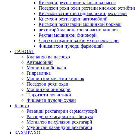
Қисмҳои рехтагарии клапан ва насос
Поездхои рохи охан рехтани кисмхои эхтиёти
Кисмхои эхтиётии гидравликии рехтагарй
Қисмҳои рехтагарии автомобилӣ
Қисмҳои рехтагарии мошинҳои боркаш
рехтагарй машинахои хочагии кишлок
Рехтаи мошинхои бинокорй
Чархҳои оҳанин ва қисмҳои рехтагарӣ
Фишангҳои пӯлоди фармоишӣ
САНОАТ
Клапанҳо ва насосҳо
Автомобилӣ
Мошинхои боркаш
Гидравлика
Мошинхои хочагии кишлок
Поездҳои роҳи оҳан
Мошинхои бинокорй
Таҷҳизоти логистикӣ
Фишанги пӯлоди хӯлаи
Блогҳо
Раванди рехтагарии сармоягузорӣ
Раванди рехтагарии қолаби қум
Металлҳо ва хӯлаҳои рехтагарӣ
Муқоисаи равандҳои рехтагарӣ
ЗАХИРАХО