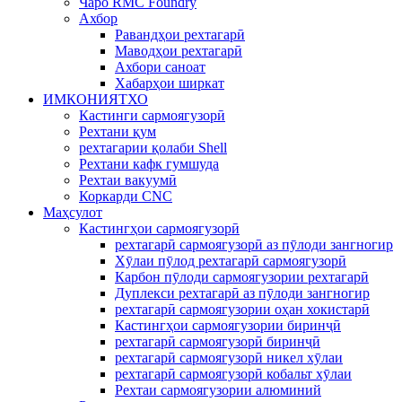
Чаро RMC Foundry
Ахбор
Равандҳои рехтагарӣ
Маводҳои рехтагарӣ
Ахбори саноат
Хабарҳои ширкат
ИМКОНИЯТХО
Кастинги сармоягузорӣ
Рехтани қум
рехтагарии қолаби Shell
Рехтани кафк гумшуда
Рехтаи вакуумӣ
Коркарди CNC
Маҳсулот
Кастингҳои сармоягузорӣ
рехтагарӣ сармоягузорӣ аз пӯлоди зангногир
Хӯлаи пӯлод рехтагарӣ сармоягузорӣ
Карбон пӯлоди сармоягузории рехтагарӣ
Дуплекси рехтагарӣ аз пӯлоди зангногир
рехтагарӣ сармоягузории оҳан хокистарӣ
Кастингҳои сармоягузории биринҷӣ
рехтагарӣ сармоягузорӣ биринҷӣ
рехтагарӣ сармоягузорӣ никел хӯлаи
рехтагарӣ сармоягузорӣ кобальт хӯлаи
Рехтаи сармоягузории алюминий