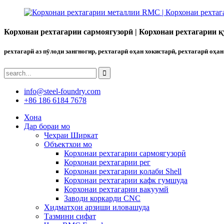
Корхонаи рехтагарии сармоягузорӣ | Корхонаи рехтагарии қ
рехтагарй аз пӯлоди зангногир, рехтагарӣ оҳан хокистарӣ, рехтагарӣ оҳан
info@steel-foundry.com
+86 186 6184 7678
Хона
Дар бораи мо
Чеҳраи Ширкат
Объектхои мо
Корхонаи рехтагарии сармоягузорӣ
Корхонаи рехтагарии рег
Корхонаи рехтагарии қолаби Shell
Корхонаи рехтагарии кафк гумшуда
Корхонаи рехтагарии вакуумй
Заводи коркарди CNC
Хидматҳои арзиши иловашуда
Тазмини сифат