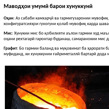
Маводҳои умумӣ барои хунуккунӣ
Оҳан
: Аз сабаби камхарҷӣ ва гармигузаронии мувофиқ
конфигуратсияҳои гуногуни қолаб мувофиқ карда шава
Мис
: Хунукии мис бо қобилияти аълои гармии худ маъ
оҳани рехтагарӣ гаронтар буданаш, самаранокии мис 
Графит
: Бо гармии баланд ва муқовимат ба ҳарорати б
муфиданд, ки хунуккунии ғайриметаллӣ бартарӣ дода 