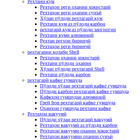
Рехтани қум
Рехтаҳои реги оҳании хокистарӣ
Рехтаҳои реги оҳании сунъӣ
Хӯлаи пӯлоди рехтагарӣ қум
Рехтани қум аз пӯлоди карбон
рехтагарӣ қум аз пӯлоди зангногир
Рехтани қуми алюминий
Рехтаи регҳои биринҷӣ
Рехтаҳои реги биринҷӣ
рехтагарии қолаби Shell
Рехтаҳои оҳании хокистарӣ
Рехтани пӯлоди оҳанин
Хӯлаи пӯлоди рехтагарӣ Shell
Рехтани пӯлоди карбон
рехтагарӣ кафке гумшуда
Пӯлоди хӯлаи рехтагарӣ кафке гумшуда
Пӯлоди карбон рехтагарӣ кафке гумшуда
Кафкҳои гумшудаи алюминий
Грей Iron рехтагарӣ кафке гумшуда
Оҳанҳои гумшуда рехтани кафке
Рехтаҳои вакуумӣ
Пӯлоди хӯлаи рехтагарӣ вакуумӣ
Рехтаҳои вакуумӣ аз пӯлоди карбон
Рехтаҳои вакууми оҳании хокистарӣ
Рехтаҳои вакуумии оҳании сунъӣ