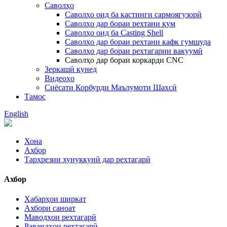
Саволҳо
Саволҳо оид ба кастинги сармоягузорӣ
Саволҳо дар бораи рехтани қум
Саволҳо оид ба Casting Shell
Саволҳо дар бораи рехтани кафк гумшуда
Саволҳо дар бораи рехтагарии вакуумӣ
Саволҳо дар бораи коркарди CNC
Зеркашӣ кунед
Видеоҳо
Сиёсати Корбурди Маълумоти Шахсӣ
Тамос
English
Хона
Ахбор
Тарҳрезии хунуккунӣ дар рехтагарӣ
Ахбор
Хабарҳои ширкат
Ахбори саноат
Маводҳои рехтагарӣ
Равандҳои рехтагарӣ