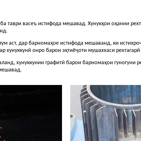
 ба таври васеъ истифода мешавад. Хунукҳои оҳании рех
нд.
лум аст, дар барномаҳое истифода мешаванд, ки истихро
дар хунуккунӣ онро барои эҳтиёҷоти мушаххаси рехтагар
аланд, хунуккунии графитӣ барои барномаҳои гуногуни р
мешавад.