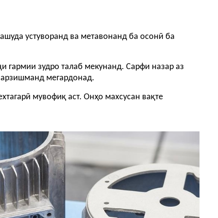
ташуда устуворанд ва метавонанд ба осонӣ ба
ҷи гармии зудро талаб мекунанд. Сарфи назар аз
ӣ арзишманд мегардонад.
ехтагарӣ мувофиқ аст. Онҳо махсусан вақте