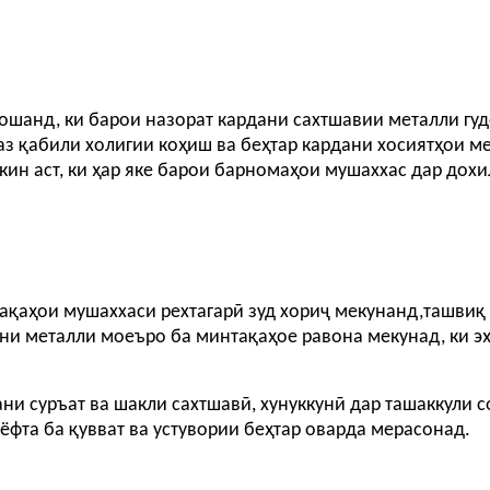
бошанд, ки барои назорат кардани сахтшавии металли гу
 аз қабили холигии коҳиш ва беҳтар кардани хосиятҳои м
кин аст, ки ҳар яке барои барномаҳои мушаххас дар дох
тақаҳои мушаххаси рехтагарӣ зуд хориҷ мекунанд
,
ташвиқ 
ни металли моеъро ба минтақаҳое равона мекунад, ки э
ани суръат ва шакли сахтшавӣ, хунуккунӣ дар ташаккули 
ёфта ба қувват ва устувории беҳтар оварда мерасонад.