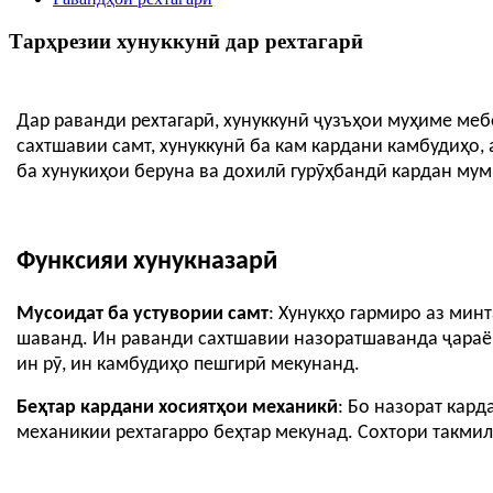
Тарҳрезии хунуккунӣ дар рехтагарӣ
Дар раванди рехтагарӣ, хунуккунӣ ҷузъҳои муҳиме ме
сахтшавии самт, хунуккунӣ ба кам кардани камбудиҳо,
ба хунукиҳои беруна ва дохилӣ гурӯҳбандӣ кардан мум
Функсияи хунукназарӣ
Мусоидат ба устувории самт
: Хунукҳо гармиро аз мин
шаванд. Ин раванди сахтшавии назоратшаванда ҷараё
ин рӯ, ин камбудиҳо пешгирӣ мекунанд.
Беҳтар кардани хосиятҳои механикӣ
: Бо назорат кард
механикии рехтагарро беҳтар мекунад. Сохтори такмил