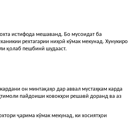
дохта истифода мешаванд. Бо мусоидат ба
еханикии рехтагарии ниҳоӣ кӯмак мекунад. Хунукиро
или қолаб пешбинӣ шудааст.
кардани он минтақаҳо дар аввал мустаҳкам карда
ҳтимоли пайдоиши ковокҳои решавӣ доранд ва аз
сохтори ҷарима кӯмак мекунад, ки хосиятҳои